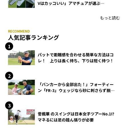
Vはカッコいい」アマチュアが選ぶ
HONMA「T//WORLD アイアン」
もっと読む
人気記事ランキング
パットで距離感を合わせる簡単な方法はコ
レ！ 上りは長く持ち、下りは短く持つ！
「バンカーから全部出た！」フォーティー
ン「FR-3」ウェッジなら砂に刺さらず脱出
できる？
菅楓華 のスイングは日本女子ツアーNo.1!?
マネるには足の踏ん張りが必要