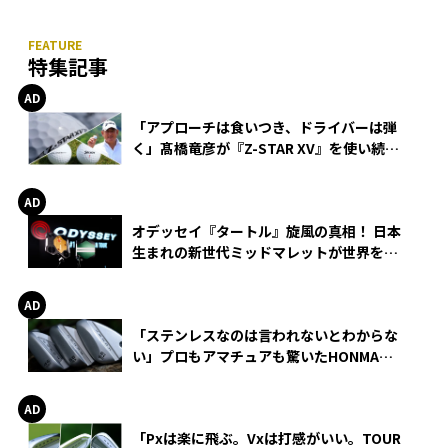
特集記事
「アプローチは食いつき、ドライバーは弾
く」髙橋竜彦が『Z-STAR XV』を使い続け
る理由
オデッセイ『タートル』旋風の真相！ 日本
生まれの新世代ミッドマレットが世界を席
巻
「ステンレスなのは言われないとわからな
い」プロもアマチュアも驚いたHONMA
WEDGEの打感とスピン
「Pxは楽に飛ぶ。Vxは打感がいい。TOUR