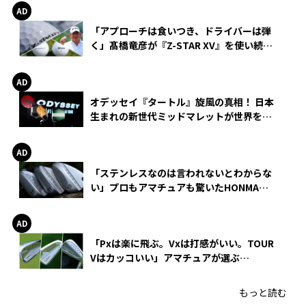
「アプローチは食いつき、ドライバーは弾
く」髙橋竜彦が『Z-STAR XV』を使い続け
る理由
オデッセイ『タートル』旋風の真相！ 日本
生まれの新世代ミッドマレットが世界を席
巻
「ステンレスなのは言われないとわからな
い」プロもアマチュアも驚いたHONMA
WEDGEの打感とスピン
「Pxは楽に飛ぶ。Vxは打感がいい。TOUR
Vはカッコいい」アマチュアが選ぶ
HONMA「T//WORLD アイアン」
もっと読む