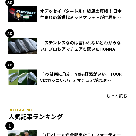
オデッセイ『タートル』旋風の真相！ 日本
生まれの新世代ミッドマレットが世界を席
巻
「ステンレスなのは言われないとわからな
い」プロもアマチュアも驚いたHONMA
WEDGEの打感とスピン
「Pxは楽に飛ぶ。Vxは打感がいい。TOUR
Vはカッコいい」アマチュアが選ぶ
HONMA「T//WORLD アイアン」
もっと読む
人気記事ランキング
「バンカーから全部出た！」フォーティー