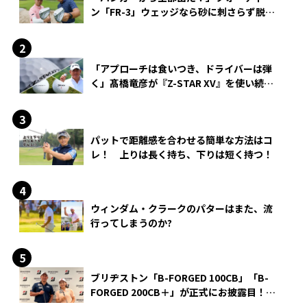
ン「FR-3」ウェッジなら砂に刺さらず脱出
できる？
「アプローチは食いつき、ドライバーは弾
く」髙橋竜彦が『Z-STAR XV』を使い続け
る理由
パットで距離感を合わせる簡単な方法はコ
レ！ 上りは長く持ち、下りは短く持つ！
ウィンダム・クラークのパターはまた、流
行ってしまうのか?
ブリヂストン「B-FORGED 100CB」「B-
FORGED 200CB＋」が正式にお披露目！
あのアイアンの正体がついに明らかに！