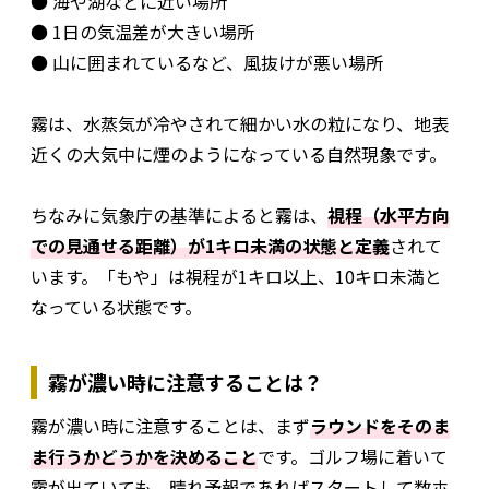
● 海や湖などに近い場所
● 1日の気温差が大きい場所
● 山に囲まれているなど、風抜けが悪い場所
霧は、水蒸気が冷やされて細かい水の粒になり、地表
近くの大気中に煙のようになっている自然現象です。
ちなみに気象庁の基準によると霧は、
視程（水平方向
での見通せる距離）が1キロ未満の状態と定義
されて
います。「もや」は視程が1キロ以上、10キロ未満と
なっている状態です。
霧が濃い時に注意することは？
霧が濃い時に注意することは、まず
ラウンドをそのま
ま行うかどうかを決めること
です。ゴルフ場に着いて
霧が出ていても、晴れ予報であればスタートして数ホ