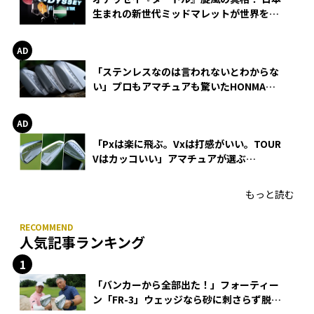
生まれの新世代ミッドマレットが世界を席
巻
「ステンレスなのは言われないとわからな
い」プロもアマチュアも驚いたHONMA
WEDGEの打感とスピン
「Pxは楽に飛ぶ。Vxは打感がいい。TOUR
Vはカッコいい」アマチュアが選ぶ
HONMA「T//WORLD アイアン」
もっと読む
人気記事ランキング
「バンカーから全部出た！」フォーティー
ン「FR-3」ウェッジなら砂に刺さらず脱出
できる？