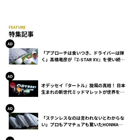
特集記事
「アプローチは食いつき、ドライバーは弾
く」髙橋竜彦が『Z-STAR XV』を使い続け
る理由
オデッセイ『タートル』旋風の真相！ 日本
生まれの新世代ミッドマレットが世界を席
巻
「ステンレスなのは言われないとわからな
い」プロもアマチュアも驚いたHONMA
WEDGEの打感とスピン