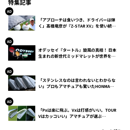
特集記事
「アプローチは食いつき、ドライバーは弾
く」髙橋竜彦が『Z-STAR XV』を使い続け
る理由
オデッセイ『タートル』旋風の真相！ 日本
生まれの新世代ミッドマレットが世界を席
巻
「ステンレスなのは言われないとわからな
い」プロもアマチュアも驚いたHONMA
WEDGEの打感とスピン
「Pxは楽に飛ぶ。Vxは打感がいい。TOUR
Vはカッコいい」アマチュアが選ぶ
HONMA「T//WORLD アイアン」