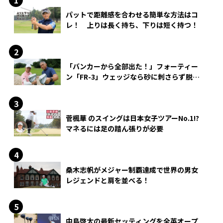
パットで距離感を合わせる簡単な方法はコ
レ！ 上りは長く持ち、下りは短く持つ！
「バンカーから全部出た！」フォーティー
ン「FR-3」ウェッジなら砂に刺さらず脱出
できる？
菅楓華 のスイングは日本女子ツアーNo.1!?
マネるには足の踏ん張りが必要
桑木志帆がメジャー制覇達成で世界の男女
レジェンドと肩を並べる！
中島啓太の最新セッティングを全英オープ