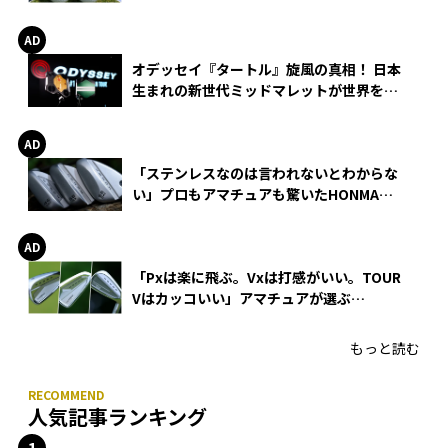
る理由
オデッセイ『タートル』旋風の真相！ 日本
生まれの新世代ミッドマレットが世界を席
巻
「ステンレスなのは言われないとわからな
い」プロもアマチュアも驚いたHONMA
WEDGEの打感とスピン
「Pxは楽に飛ぶ。Vxは打感がいい。TOUR
Vはカッコいい」アマチュアが選ぶ
HONMA「T//WORLD アイアン」
もっと読む
人気記事ランキング