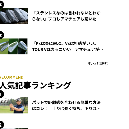
「ステンレスなのは言われないとわか
らない」プロもアマチュアも驚いた
HONMA WEDGEの打感とスピン
「Pxは楽に飛ぶ。Vxは打感がいい。
TOUR Vはカッコいい」アマチュアが選
ぶHONMA「T//WORLD アイアン」
もっと読む
人気記事ランキング
パットで距離感を合わせる簡単な方法
はコレ！ 上りは長く持ち、下りは短
く持つ！