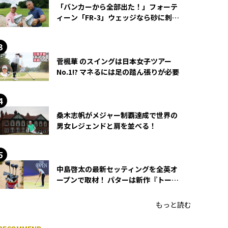
「バンカーから全部出た！」フォーテ
ィーン「FR-3」ウェッジなら砂に刺さ
らず脱出できる？
菅楓華 のスイングは日本女子ツアー
No.1!? マネるには足の踏ん張りが必要
桑木志帆がメジャー制覇達成で世界の
男女レジェンドと肩を並べる！
中島啓太の最新セッティングを全英オ
ープンで取材！ パターは新作『トーチ
ド』を投入
もっと読む