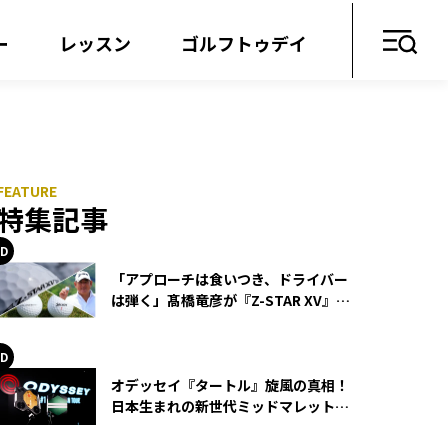
ー
レッスン
ゴルフトゥデイ
特集記事
「アプローチは食いつき、ドライバー
は弾く」髙橋竜彦が『Z-STAR XV』を
使い続ける理由
オデッセイ『タートル』旋風の真相！
日本生まれの新世代ミッドマレットが
世界を席巻