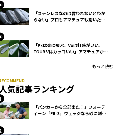
「ステンレスなのは言われないとわか
らない」プロもアマチュアも驚いた
HONMA WEDGEの打感とスピン
「Pxは楽に飛ぶ。Vxは打感がいい。
TOUR Vはカッコいい」アマチュアが選
ぶHONMA「T//WORLD アイアン」
もっと読む
人気記事ランキング
「バンカーから全部出た！」フォーテ
ィーン「FR-3」ウェッジなら砂に刺さ
らず脱出できる？