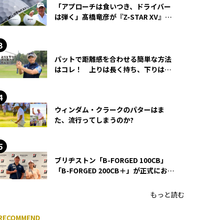
「アプローチは食いつき、ドライバー
は弾く」髙橋竜彦が『Z-STAR XV』を
使い続ける理由
パットで距離感を合わせる簡単な方法
はコレ！ 上りは長く持ち、下りは短
く持つ！
ウィンダム・クラークのパターはま
た、流行ってしまうのか?
ブリヂストン「B-FORGED 100CB」
「B-FORGED 200CB＋」が正式にお披
露目！ あのアイアンの正体がついに
明らかに！
もっと読む