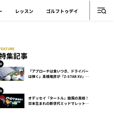
ー
レッスン
ゴルフトゥデイ
特集記事
「アプローチは食いつき、ドライバー
は弾く」髙橋竜彦が『Z-STAR XV』を
使い続ける理由
オデッセイ『タートル』旋風の真相！
日本生まれの新世代ミッドマレットが
世界を席巻