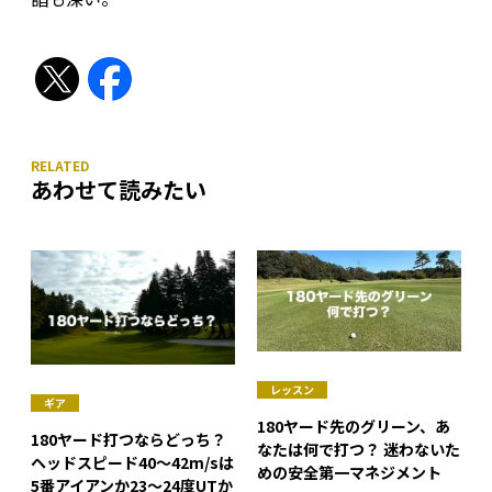
あわせて読みたい
レッスン
ギア
180ヤード先のグリーン、あ
180ヤード打つならどっち？
なたは何で打つ？ 迷わないた
ヘッドスピード40〜42m/sは
めの安全第一マネジメント
5番アイアンか23〜24度UTか