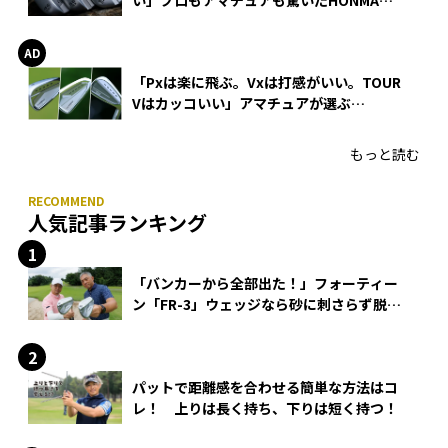
WEDGEの打感とスピン
「Pxは楽に飛ぶ。Vxは打感がいい。TOUR
Vはカッコいい」アマチュアが選ぶ
HONMA「T//WORLD アイアン」
もっと読む
人気記事ランキング
「バンカーから全部出た！」フォーティー
ン「FR-3」ウェッジなら砂に刺さらず脱出
できる？
パットで距離感を合わせる簡単な方法はコ
レ！ 上りは長く持ち、下りは短く持つ！