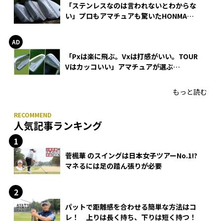
「ステンレスなのは言われないとわからな
い」プロもアマチュアも驚いたHONMA
WEDGEの打感とスピン
「Pxは楽に飛ぶ。Vxは打感がいい。TOUR
Vはカッコいい」アマチュアが選ぶ
HONMA「T//WORLD アイアン」
もっと読む
人気記事ランキング
菅楓華 のスイングは日本女子ツアーNo.1!?
マネるには足の踏ん張りが必要
パットで距離感を合わせる簡単な方法はコ
レ！ 上りは長く持ち、下りは短く持つ！