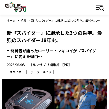
ホーム
>
特集
>
新『スパイダー』に継承した3つの哲学。最強のスパイダー18年史。
新『スパイダー』に継承した3つの哲学。最
強のスパイダー18年史。
〜開発者が語ったローリー・マキロイが『スパイダ
ー』に変えた理由〜
2026/06/05
ゴルフサプリ編集部 【PR】
スパイダー
テーラーメイド