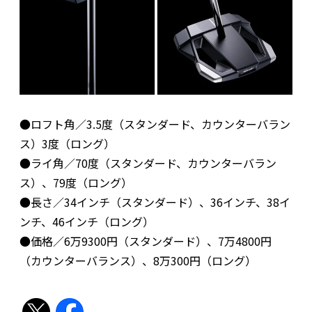
●ロフト角／3.5度（スタンダード、カウンターバラン
ス）3度（ロング）
●ライ角／70度（スタンダード、カウンターバラン
ス）、79度（ロング）
●長さ／34インチ（スタンダード）、36インチ、38イ
ンチ、46インチ（ロング）
●価格／6万9300円（スタンダード）、7万4800円
（カウンターバランス）、8万300円（ロング）