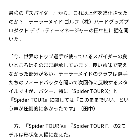
最強の『スパイダー』から、これ以上何を進化させた
のか？ テーラーメイド ゴルフ（株）ハードグッズプ
ロダクト デピュティーマネージャーの田中桂に話を聞
いた。
「今、世界のトップ選手が使っているスパイダーの良
いところはそのまま継承しています。良い意味で変え
なかった部分が多い。テーラーメイドのクラブは選手
たちのフィードバックを聞いて次回作に反映するスタ
イルですが、パター、特に『Spider TOUR X』と
『Spider TOUR』に関しては『このままでいい』とい
う声が圧倒的に多かったです」（田中）
一方、『Spider TOUR V』『Spider TOUR F』の2モ
デルは形状を大幅に変えた。