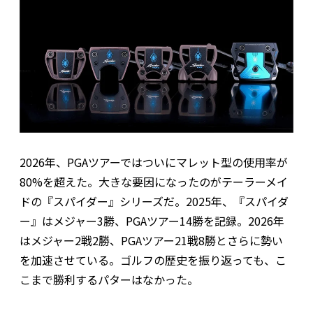
2026年、PGAツアーではついにマレット型の使用率が
80%を超えた。大きな要因になったのがテーラーメイ
ドの『スパイダー』シリーズだ。2025年、『スパイダ
ー』はメジャー3勝、PGAツアー14勝を記録。2026年
はメジャー2戦2勝、PGAツアー21戦8勝とさらに勢い
を加速させている。ゴルフの歴史を振り返っても、こ
こまで勝利するパターはなかった。