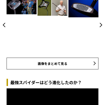
画像をまとめて見る
最強スパイダーはどう進化したのか？