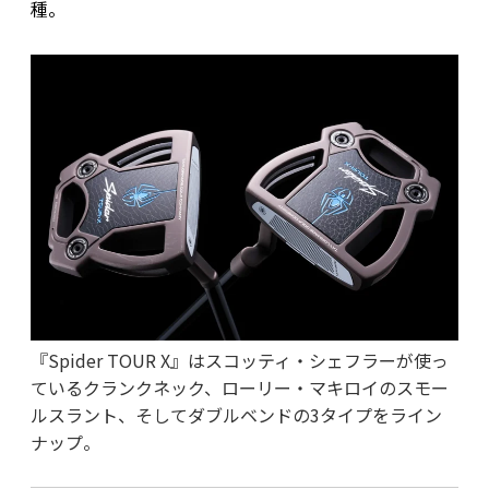
種。
『Spider TOUR X』はスコッティ・シェフラーが使っ
ているクランクネック、ローリー・マキロイのスモー
ルスラント、そしてダブルベンドの3タイプをライン
ナップ。