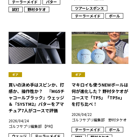
テーラーメイド
パター
ツアーレスポンス
試打
野村タケオ
テーラーメイド
ボール
ギア
ギア
買いの決め手はスピンか、打
マキロイも使うNEWボールは
感か、操作性か？ 『MG5チ
何が進化した？ 野村タケオが
ャコールブラック』ウェッジ
コースで「TP5」「TP5x」
＆『SYSTM2』パターをアマ
を打ち比べ！
チュア7人がコースで評価
2026/04/22
ゴルフサプリ編集部 野村タケオ
2026/04/24
ゴルフサプリ編集部 【PR】
テーラーメイド
ボール
ウェッジ
テーラーメイド