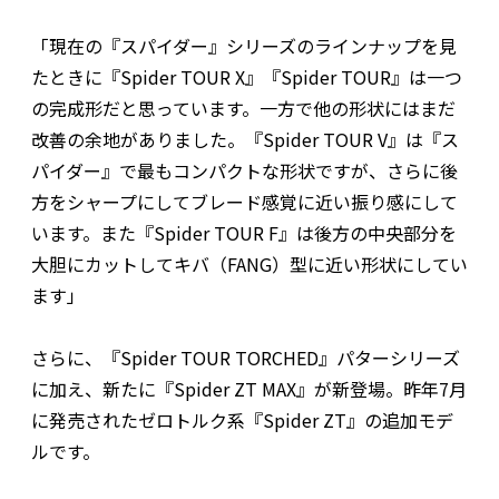
「現在の『スパイダー』シリーズのラインナップを見
たときに『Spider TOUR X』『Spider TOUR』は一つ
の完成形だと思っています。一方で他の形状にはまだ
改善の余地がありました。『Spider TOUR V』は『ス
パイダー』で最もコンパクトな形状ですが、さらに後
方をシャープにしてブレード感覚に近い振り感にして
います。また『Spider TOUR F』は後方の中央部分を
大胆にカットしてキバ（FANG）型に近い形状にしてい
ます」
さらに、『Spider TOUR TORCHED』パターシリーズ
に加え、新たに『Spider ZT MAX』が新登場。昨年7月
に発売されたゼロトルク系『Spider ZT』の追加モデ
ルです。