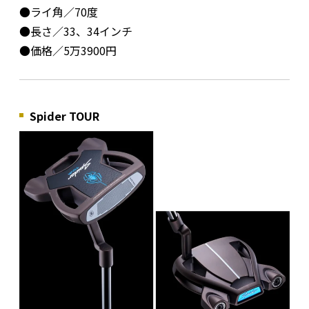
●ライ角／70度
●長さ／33、34インチ
●価格／5万3900円
Spider TOUR