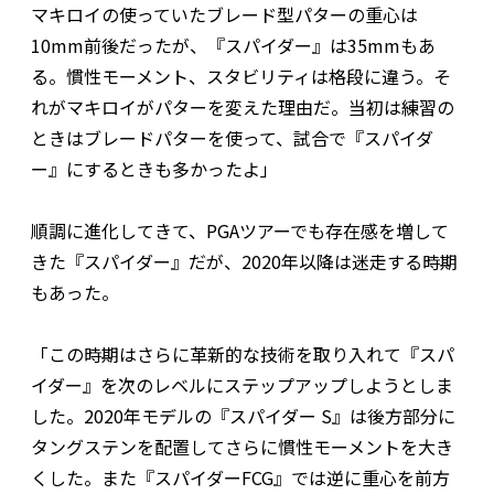
マキロイの使っていたブレード型パターの重心は
10mm前後だったが、『スパイダー』は35mmもあ
る。慣性モーメント、スタビリティは格段に違う。そ
れがマキロイがパターを変えた理由だ。当初は練習の
ときはブレードパターを使って、試合で『スパイダ
ー』にするときも多かったよ」
順調に進化してきて、PGAツアーでも存在感を増して
きた『スパイダー』だが、2020年以降は迷走する時期
もあった。
「この時期はさらに革新的な技術を取り入れて『スパ
イダー』を次のレベルにステップアップしようとしま
した。2020年モデルの『スパイダー S』は後方部分に
タングステンを配置してさらに慣性モーメントを大き
くした。また『スパイダーFCG』では逆に重心を前方