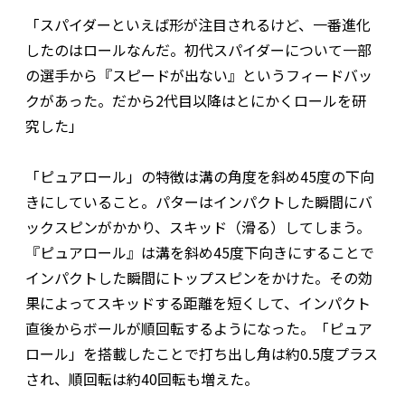
「スパイダーといえば形が注目されるけど、一番進化
したのはロールなんだ。初代スパイダーについて一部
の選手から『スピードが出ない』というフィードバッ
クがあった。だから2代目以降はとにかくロールを研
究した」
「ピュアロール」の特徴は溝の角度を斜め45度の下向
きにしていること。パターはインパクトした瞬間にバ
ックスピンがかかり、スキッド（滑る）してしまう。
『ピュアロール』は溝を斜め45度下向きにすることで
インパクトした瞬間にトップスピンをかけた。その効
果によってスキッドする距離を短くして、インパクト
直後からボールが順回転するようになった。「ピュア
ロール」を搭載したことで打ち出し角は約0.5度プラス
され、順回転は約40回転も増えた。