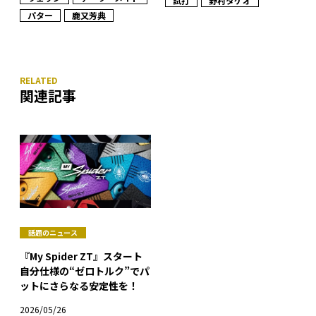
試打
野村タケオ
パター
鹿又芳典
関連記事
話題のニュース
『My Spider ZT』スタート
自分仕様の“ゼロトルク”でパ
ットにさらなる安定性を！
2026/05/26