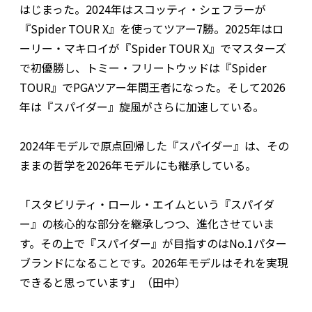
はじまった。2024年はスコッティ・シェフラーが
『Spider TOUR X』を使ってツアー7勝。2025年はロ
ーリー・マキロイが『Spider TOUR X』でマスターズ
で初優勝し、トミー・フリートウッドは『Spider
TOUR』でPGAツアー年間王者になった。そして2026
年は『スパイダー』旋風がさらに加速している。
2024年モデルで原点回帰した『スパイダー』は、その
ままの哲学を2026年モデルにも継承している。
「スタビリティ・ロール・エイムという『スパイダ
ー』の核心的な部分を継承しつつ、進化させていま
す。その上で『スパイダー』が目指すのはNo.1パター
ブランドになることです。2026年モデルはそれを実現
できると思っています」（田中）