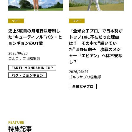
ツアー
ツアー
史上5度目の月曜日決着制し
「全米女子プロ」で日本勢が
た“キューティフル”パク・ヒ
トップ10に不在だった理由
ョンギョンのUT愛
は？ その中で“輝いてい
た”渋野日向子 次戦のメジ
2026/06/29
ャー「エビアン」へは不安な
ゴルフサプリ編集部
し？
EARTH MONDAMIN CUP
2026/06/29
パク・ヒョンギョン
ゴルフサプリ編集部
全米女子プロ
特集記事