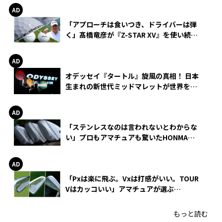
「アプローチは食いつき、ドライバーは弾
く」髙橋竜彦が『Z-STAR XV』を使い続け
る理由
オデッセイ『タートル』旋風の真相！ 日本
生まれの新世代ミッドマレットが世界を席
巻
「ステンレスなのは言われないとわからな
い」プロもアマチュアも驚いたHONMA
WEDGEの打感とスピン
「Pxは楽に飛ぶ。Vxは打感がいい。TOUR
Vはカッコいい」アマチュアが選ぶ
HONMA「T//WORLD アイアン」
もっと読む