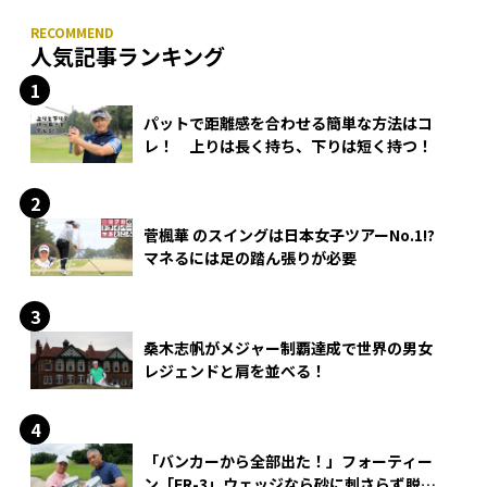
人気記事ランキング
パットで距離感を合わせる簡単な方法はコ
レ！ 上りは長く持ち、下りは短く持つ！
菅楓華 のスイングは日本女子ツアーNo.1!?
マネるには足の踏ん張りが必要
桑木志帆がメジャー制覇達成で世界の男女
レジェンドと肩を並べる！
「バンカーから全部出た！」フォーティー
ン「FR-3」ウェッジなら砂に刺さらず脱出