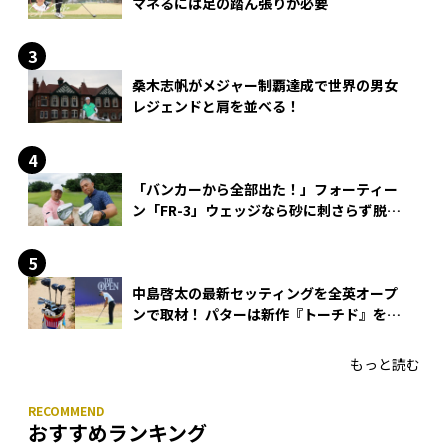
マネるには足の踏ん張りが必要
桑木志帆がメジャー制覇達成で世界の男女
レジェンドと肩を並べる！
「バンカーから全部出た！」フォーティー
ン「FR-3」ウェッジなら砂に刺さらず脱出
できる？
中島啓太の最新セッティングを全英オープ
ンで取材！ パターは新作『トーチド』を投
入
もっと読む
おすすめランキング