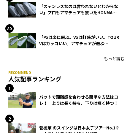
「ステンレスなのは言われないとわからな
い」プロもアマチュアも驚いたHONMA
WEDGEの打感とスピン
「Pxは楽に飛ぶ。Vxは打感がいい。TOUR
Vはカッコいい」アマチュアが選ぶ
HONMA「T//WORLD アイアン」
もっと読む
人気記事ランキング
パットで距離感を合わせる簡単な方法はコ
レ！ 上りは長く持ち、下りは短く持つ！
菅楓華 のスイングは日本女子ツアーNo.1!?