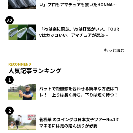
い」プロもアマチュアも驚いたHONMA
WEDGEの打感とスピン
「Pxは楽に飛ぶ。Vxは打感がいい。TOUR
Vはカッコいい」アマチュアが選ぶ
HONMA「T//WORLD アイアン」
もっと読む
人気記事ランキング
パットで距離感を合わせる簡単な方法はコ
レ！ 上りは長く持ち、下りは短く持つ！
菅楓華 のスイングは日本女子ツアーNo.1!?
マネるには足の踏ん張りが必要