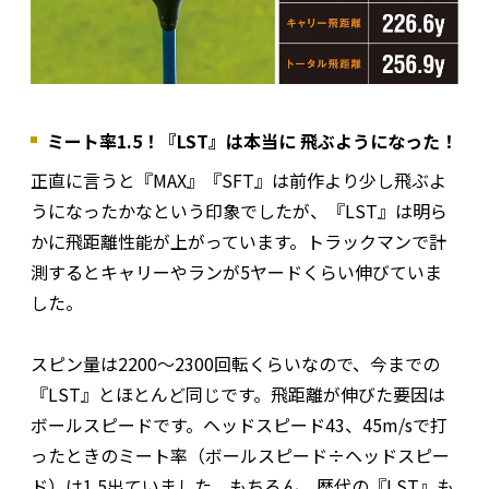
ミート率1.5！『LST』は本当に 飛ぶようになった！
正直に言うと『MAX』『SFT』は前作より少し飛ぶよ
うになったかなという印象でしたが、『LST』は明ら
かに飛距離性能が上がっています。トラックマンで計
測するとキャリーやランが5ヤードくらい伸びていま
した。
スピン量は2200～2300回転くらいなので、今までの
『LST』とほとんど同じです。飛距離が伸びた要因は
ボールスピードです。ヘッドスピード43、45m/sで打
ったときのミート率（ボールスピード÷ヘッドスピー
ド）は1.5出ていました。もちろん、歴代の『LST』も