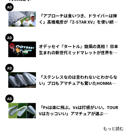
「アプローチは食いつき、ドライバーは弾
く」髙橋竜彦が『Z-STAR XV』を使い続け
る理由
オデッセイ『タートル』旋風の真相！ 日本
生まれの新世代ミッドマレットが世界を席
巻
「ステンレスなのは言われないとわからな
い」プロもアマチュアも驚いたHONMA
WEDGEの打感とスピン
「Pxは楽に飛ぶ。Vxは打感がいい。TOUR
Vはカッコいい」アマチュアが選ぶ
HONMA「T//WORLD アイアン」
もっと読む