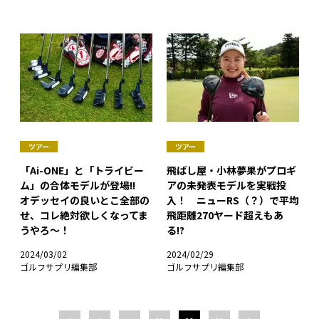
ツアー
ツアー
「Ai-ONE」と「トライビー
飛ばし屋・小林夢果がプロギ
ム」の合体モデルが登場!!
アの未発表モデルを実戦投
オデッセイの良いとこ全部の
入！ ニューRS（？）で平均
せ、コレ絶対欲しくなってま
飛距離270ヤード超えもあ
うやろ〜！
る!?
2024/03/02
2024/02/29
ゴルフサプリ編集部
ゴルフサプリ編集部