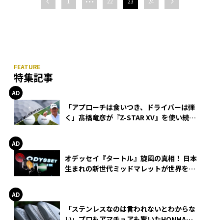
…
1
22
23
24
特集記事
「アプローチは食いつき、ドライバーは弾
く」髙橋竜彦が『Z-STAR XV』を使い続け
る理由
オデッセイ『タートル』旋風の真相！ 日本
生まれの新世代ミッドマレットが世界を席
巻
「ステンレスなのは言われないとわからな
い」プロもアマチュアも驚いたHONMA