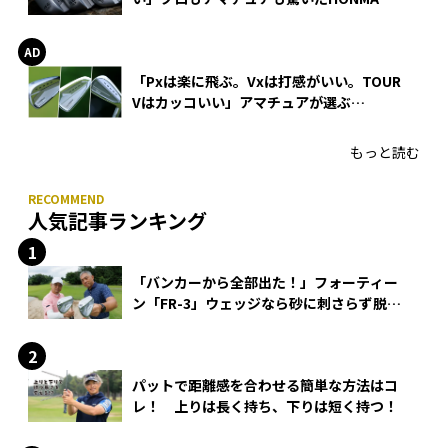
WEDGEの打感とスピン
「Pxは楽に飛ぶ。Vxは打感がいい。TOUR
Vはカッコいい」アマチュアが選ぶ
HONMA「T//WORLD アイアン」
もっと読む
人気記事ランキング
「バンカーから全部出た！」フォーティー
ン「FR-3」ウェッジなら砂に刺さらず脱出
できる？
パットで距離感を合わせる簡単な方法はコ
レ！ 上りは長く持ち、下りは短く持つ！