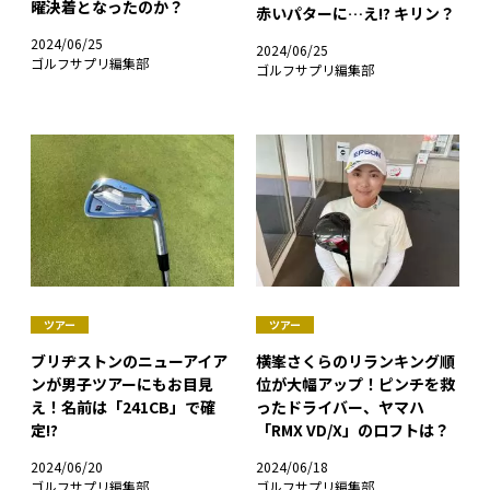
曜決着となったのか？
赤いパターに…え!? キリン？
2024/06/25
2024/06/25
ゴルフサプリ編集部
ゴルフサプリ編集部
ツアー
ツアー
ブリヂストンのニューアイア
横峯さくらのリランキング順
ンが男子ツアーにもお目見
位が大幅アップ！ピンチを救
え！名前は「241CB」で確
ったドライバー、ヤマハ
定!?
「RMX VD/X」のロフトは？
2024/06/20
2024/06/18
ゴルフサプリ編集部
ゴルフサプリ編集部