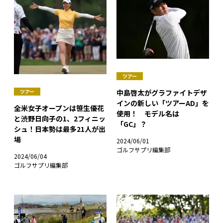
ツアー
中島啓太がグラファイトデザ
ツアー
インの新しい「ツアーAD」を
全米女子オープンは笹生優花
使用！ モデル名は
と渋野日向子の1、2フィニッ
「GC」？
シュ！日本勢は最多21人が出
場
2024/06/01
ゴルフサプリ編集部
2024/06/04
ゴルフサプリ編集部