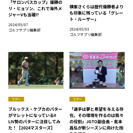
「サロンパスカップ」優勝の
横峯さくらは歴代優勝者より
リ・ヒョソン、これで海外メ
も印象に残っている「グレー
ジャーVも当確!?
ト・ルーザー」
2024/05/07
2024/05/03
ゴルフサプリ編集部
ゴルフサプリ編集部
ツアー
ツアー
ブルックス・ケプカのパター
「選手は夢と希望を与える存
がマレットになっている!!
在。その環境を作るのは我々
LIV勢のパターに注目してみ
の役割」JGTO副会長・倉本
た！【2024マスターズ】
昌弘が新シーズンに向けた抱