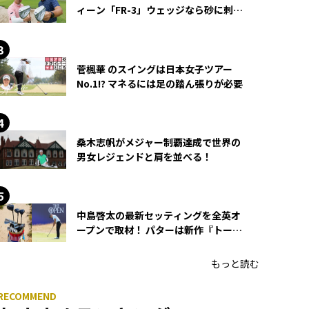
ィーン「FR-3」ウェッジなら砂に刺さ
らず脱出できる？
菅楓華 のスイングは日本女子ツアー
No.1!? マネるには足の踏ん張りが必要
桑木志帆がメジャー制覇達成で世界の
男女レジェンドと肩を並べる！
中島啓太の最新セッティングを全英オ
ープンで取材！ パターは新作『トーチ
ド』を投入
もっと読む