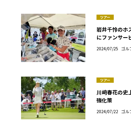
ツアー
岩井千怜のホ
にファンサ
2024/07/25
ゴル
ツアー
川﨑春花の史上
強化策
2024/07/22
ゴル