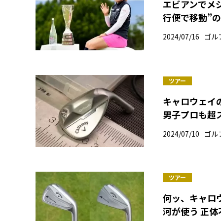
エビアンでメ
行便で移動”
2024/07/16
ゴル
ツアー
キャロウェイ
男子プロも超
2024/07/10
ゴル
ツアー
何ッ、キャロウ
河が使う 正