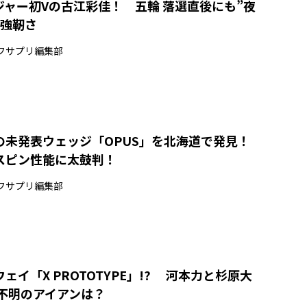
ジャー初Vの古江彩佳！ 五輪 落選直後にも”夜
の強靭さ
フサプリ編集部
の未発表ウェッジ「OPUS」を北海道で発見！
スピン性能に太鼓判！
フサプリ編集部
ェイ「X PROTOTYPE」!? 河本力と杉原大
体不明のアイアンは？