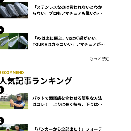
「ステンレスなのは言われないとわか
らない」プロもアマチュアも驚いた
HONMA WEDGEの打感とスピン
「Pxは楽に飛ぶ。Vxは打感がいい。
TOUR Vはカッコいい」アマチュアが選
ぶHONMA「T//WORLD アイアン」
もっと読む
人気記事ランキング
パットで距離感を合わせる簡単な方法
はコレ！ 上りは長く持ち、下りは短
く持つ！
「バンカーから全部出た！」フォーテ