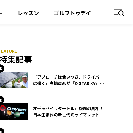
ー
レッスン
ゴルフトゥデイ
特集記事
「アプローチは食いつき、ドライバー
は弾く」髙橋竜彦が『Z-STAR XV』を
使い続ける理由
オデッセイ『タートル』旋風の真相！
日本生まれの新世代ミッドマレットが
世界を席巻