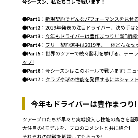
今シーズン、私たちコレで戦います！
●Part1
：
新規契約でどんなパフォーマンスを見せるのか
●Part2
：
2019年発表の注目ドライバー、決め手は
●Part3
：
今年もドライバーは豊作まつり! “新”相
●Part4
：
フリー契約選手は2019年、一体どんなセ
●Part5
：
世界のツアーで続々勝利を挙げる、テーラー
ップ!
●Part6
：今シーズンはこのボールで戦います! ニュ
●Part7
：
クラブや球の性能を発揮するにはシャフトも
今年もドライバーは豊作まつり! 
ツアープロたちが早々と実戦投入し性能の高さを証
大注目の4モデルを、プロのコメントと共に紹介!
それぞれの特徴を解説してもらった!