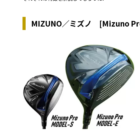
MIZUNO／ミズノ [Mizuno Pr