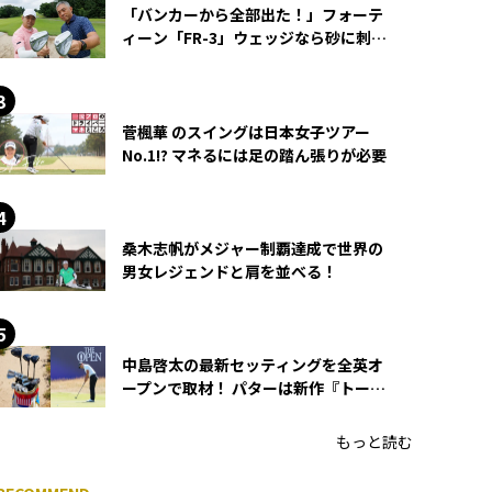
「バンカーから全部出た！」フォーテ
ィーン「FR-3」ウェッジなら砂に刺さ
らず脱出できる？
菅楓華 のスイングは日本女子ツアー
No.1!? マネるには足の踏ん張りが必要
桑木志帆がメジャー制覇達成で世界の
男女レジェンドと肩を並べる！
中島啓太の最新セッティングを全英オ
ープンで取材！ パターは新作『トーチ
ド』を投入
もっと読む