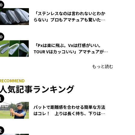
「ステンレスなのは言われないとわか
らない」プロもアマチュアも驚いた
HONMA WEDGEの打感とスピン
「Pxは楽に飛ぶ。Vxは打感がいい。
TOUR Vはカッコいい」アマチュアが選
ぶHONMA「T//WORLD アイアン」
もっと読む
人気記事ランキング
パットで距離感を合わせる簡単な方法
はコレ！ 上りは長く持ち、下りは短
く持つ！