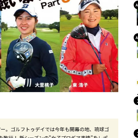
アー。ゴルフトゥデイでは今年も開幕の地、琉球ゴ
敢行！ 新シーズンの”女子プロギア事情”をレポ