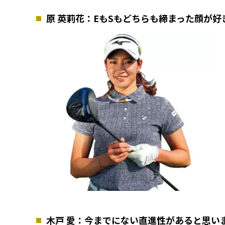
原 英莉花：EもSもどちらも締まった顔が好
木戸 愛：今までにない直進性があると思い