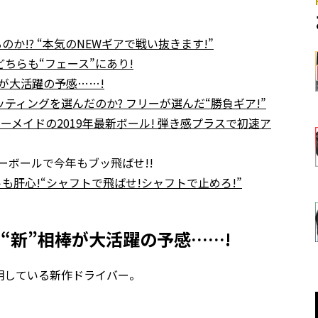
!? “本気のNEWギアで戦い抜きます!”
どちらも“フェース”にあり!
棒が大活躍の予感……!
ッティングを選んだのか? フリーが選んだ“勝負ギア!”
メイドの2019年最新ボール! 弾き感プラスで初速ア
ーボールで今年もブッ飛ばせ!!
肝心!“シャフトで飛ばせ!シャフトで止めろ!”
“新”相棒が大活躍の予感……!
明している新作ドライバー。