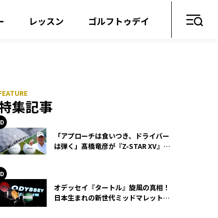
ー
レッスン
ゴルフトゥデイ
特集記事
「アプローチは食いつき、ドライバー
は弾く」髙橋竜彦が『Z-STAR XV』を
使い続ける理由
オデッセイ『タートル』旋風の真相！
日本生まれの新世代ミッドマレットが
世界を席巻