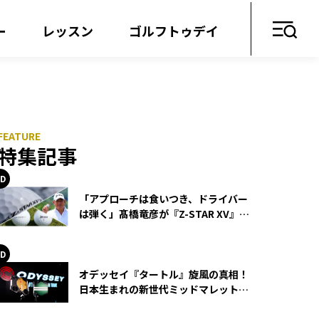
ー
レッスン
ゴルフトゥデイ
特集記事
「アプローチは食いつき、ドライバー
は弾く」髙橋竜彦が『Z-STAR XV』を
使い続ける理由
オデッセイ『タートル』旋風の真相！
日本生まれの新世代ミッドマレットが
世界を席巻