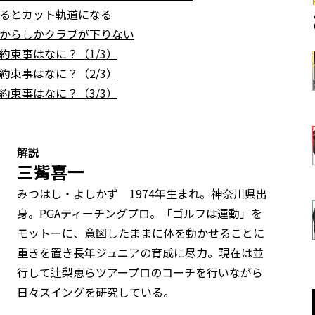
るとカット軌道になる
からしかクラブが下りない
束事はなに？（1/3）
束事はなに？（2/3）
束事はなに？（3/3）
解説
三觜喜一
みつはし・よしかず 1974年生まれ。神奈川県出
身。PGAティーチングプロ。「ゴルフは運動」を
モットーに、意図したままに体を動かせることに
重きを置き長年ジュニアの育成に尽力。現在は並
行して辻梨恵らツアープロのコーチを行いながら
日々スイングを研究している。