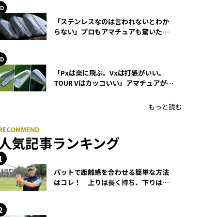
「ステンレスなのは言われないとわか
らない」プロもアマチュアも驚いた
HONMA WEDGEの打感とスピン
「Pxは楽に飛ぶ。Vxは打感がいい。
TOUR Vはカッコいい」アマチュアが選
ぶHONMA「T//WORLD アイアン」
もっと読む
人気記事ランキング
パットで距離感を合わせる簡単な方法
はコレ！ 上りは長く持ち、下りは短
く持つ！