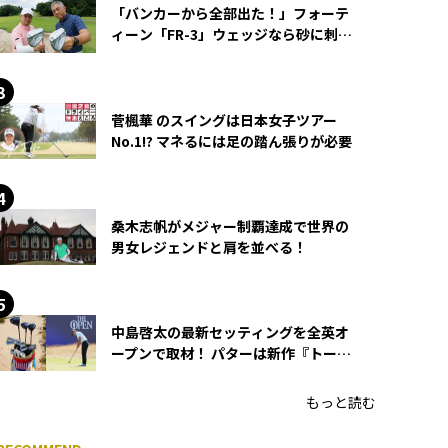
「バンカーから全部出た！」フォーテ
ィーン「FR-3」ウェッジなら砂に刺さ
らず脱出できる？
菅楓華 のスイングは日本女子ツアー
No.1!? マネるには足の踏ん張りが必要
桑木志帆がメジャー制覇達成で世界の
男女レジェンドと肩を並べる！
中島啓太の最新セッティングを全英オ
ープンで取材！ パターは新作『トーチ
ド』を投入
もっと読む