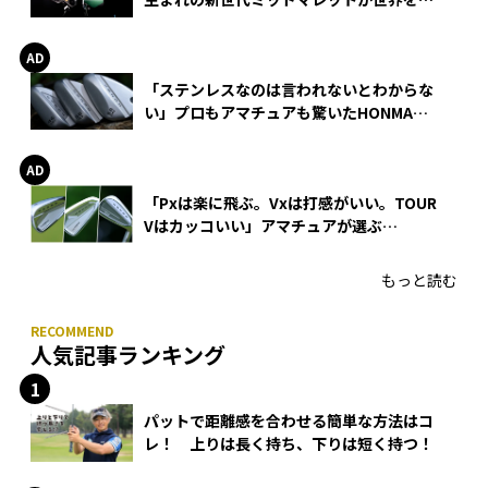
巻
「ステンレスなのは言われないとわからな
い」プロもアマチュアも驚いたHONMA
WEDGEの打感とスピン
「Pxは楽に飛ぶ。Vxは打感がいい。TOUR
Vはカッコいい」アマチュアが選ぶ
HONMA「T//WORLD アイアン」
もっと読む
人気記事ランキング
パットで距離感を合わせる簡単な方法はコ
レ！ 上りは長く持ち、下りは短く持つ！