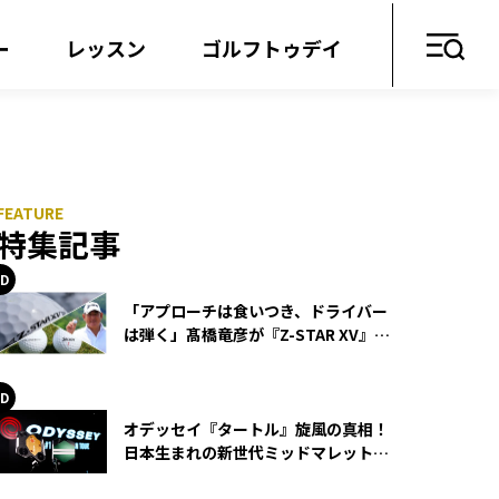
ー
レッスン
ゴルフトゥデイ
特集記事
「アプローチは食いつき、ドライバー
は弾く」髙橋竜彦が『Z-STAR XV』を
使い続ける理由
オデッセイ『タートル』旋風の真相！
日本生まれの新世代ミッドマレットが
世界を席巻