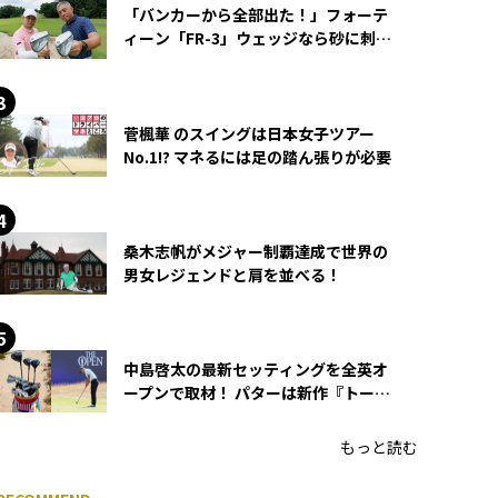
「バンカーから全部出た！」フォーテ
ィーン「FR-3」ウェッジなら砂に刺さ
らず脱出できる？
菅楓華 のスイングは日本女子ツアー
No.1!? マネるには足の踏ん張りが必要
桑木志帆がメジャー制覇達成で世界の
男女レジェンドと肩を並べる！
中島啓太の最新セッティングを全英オ
ープンで取材！ パターは新作『トーチ
ド』を投入
もっと読む