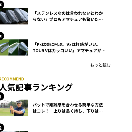
「ステンレスなのは言われないとわか
らない」プロもアマチュアも驚いた
HONMA WEDGEの打感とスピン
「Pxは楽に飛ぶ。Vxは打感がいい。
TOUR Vはカッコいい」アマチュアが選
ぶHONMA「T//WORLD アイアン」
もっと読む
人気記事ランキング
パットで距離感を合わせる簡単な方法
はコレ！ 上りは長く持ち、下りは短
く持つ！