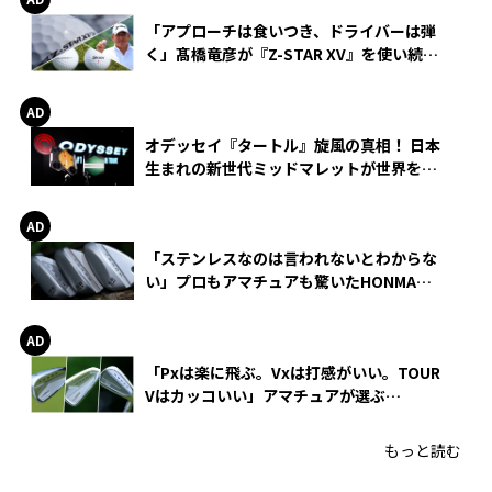
「アプローチは食いつき、ドライバーは弾
く」髙橋竜彦が『Z-STAR XV』を使い続け
る理由
オデッセイ『タートル』旋風の真相！ 日本
生まれの新世代ミッドマレットが世界を席
巻
「ステンレスなのは言われないとわからな
い」プロもアマチュアも驚いたHONMA
WEDGEの打感とスピン
「Pxは楽に飛ぶ。Vxは打感がいい。TOUR
Vはカッコいい」アマチュアが選ぶ
HONMA「T//WORLD アイアン」
もっと読む