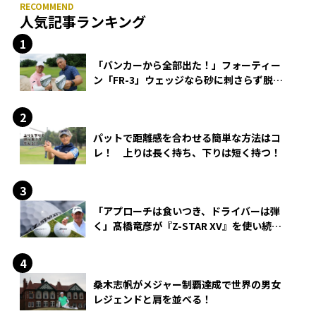
人気記事ランキング
「バンカーから全部出た！」フォーティー
ン「FR-3」ウェッジなら砂に刺さらず脱出
できる？
パットで距離感を合わせる簡単な方法はコ
レ！ 上りは長く持ち、下りは短く持つ！
「アプローチは食いつき、ドライバーは弾
く」髙橋竜彦が『Z-STAR XV』を使い続け
る理由
桑木志帆がメジャー制覇達成で世界の男女
レジェンドと肩を並べる！