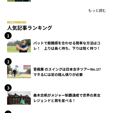
HONMA「T//WORLD アイアン」
もっと読む
人気記事ランキング
パットで距離感を合わせる簡単な方法はコ
レ！ 上りは長く持ち、下りは短く持つ！
菅楓華 のスイングは日本女子ツアーNo.1!?
マネるには足の踏ん張りが必要
桑木志帆がメジャー制覇達成で世界の男女
レジェンドと肩を並べる！