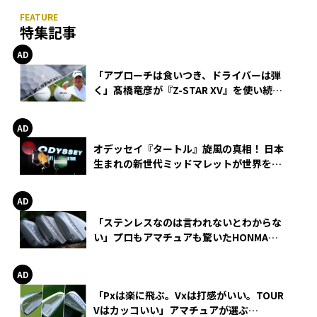
特集記事
「アプローチは食いつき、ドライバーは弾
く」髙橋竜彦が『Z-STAR XV』を使い続け
る理由
オデッセイ『タートル』旋風の真相！ 日本
生まれの新世代ミッドマレットが世界を席
巻
「ステンレスなのは言われないとわからな
い」プロもアマチュアも驚いたHONMA
WEDGEの打感とスピン
「Pxは楽に飛ぶ。Vxは打感がいい。TOUR
Vはカッコいい」アマチュアが選ぶ