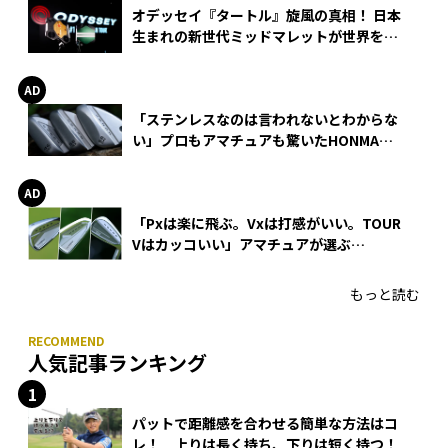
オデッセイ『タートル』旋風の真相！ 日本
生まれの新世代ミッドマレットが世界を席
巻
「ステンレスなのは言われないとわからな
い」プロもアマチュアも驚いたHONMA
WEDGEの打感とスピン
「Pxは楽に飛ぶ。Vxは打感がいい。TOUR
Vはカッコいい」アマチュアが選ぶ
HONMA「T//WORLD アイアン」
もっと読む
人気記事ランキング
パットで距離感を合わせる簡単な方法はコ
レ！ 上りは長く持ち、下りは短く持つ！