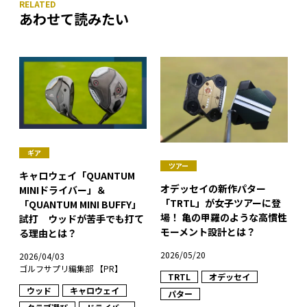
あわせて読みたい
ギア
ツアー
キャロウェイ「QUANTUM
オデッセイの新作パター
MINIドライバー」＆
「TRTL」が女子ツアーに登
「QUANTUM MINI BUFFY」
場！ 亀の甲羅のような高慣性
試打 ウッドが苦手でも打て
モーメント設計とは？
る理由とは？
2026/05/20
2026/04/03
ゴルフサプリ編集部 【PR】
TRTL
オデッセイ
ウッド
キャロウェイ
パター