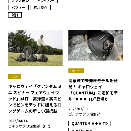
クラブ選び
ドライバー
バフィー
石井良介
試打
ツアー
ギア
開幕戦で未発表モデルを発
キャロウェイ「クアンタム ミ
見！ キャロウェイ
ニ スピナー フェアウェイウ
「QUANTUM」に追加モデ
ッド」試打 高弾道×高スピ
ル“♦♦♦ TD”登場か
ンでピンをデッドに狙えるロ
2026/03/03
ングゲームの新しい選択肢
ゴルフサプリ編集部
2026/04/14
QUANTUM ♦♦♦ TD
ゴルフサプリ編集部 【PR】
キャロウェイ