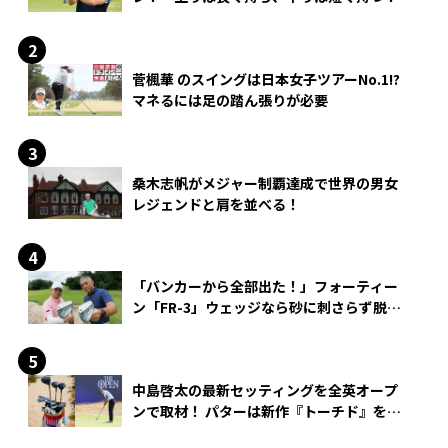
菅楓華 のスイングは日本女子ツアーNo.1!?
マネるには足の踏ん張りが必要
桑木志帆がメジャー制覇達成で世界の男女
レジェンドと肩を並べる！
「バンカーから全部出た！」フォーティー
ン「FR-3」ウェッジなら砂に刺さらず脱出
できる？
中島啓太の最新セッティングを全英オープ
ンで取材！ パターは新作『トーチド』を投
入