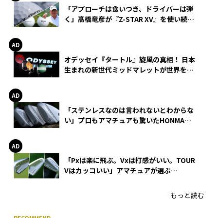
「アプローチは食いつき、ドライバーは弾
く」髙橋竜彦が『Z-STAR XV』を使い続け
る理由
オデッセイ『タートル』旋風の真相！ 日本
生まれの新世代ミッドマレットが世界を席
巻
「ステンレスなのは言われないとわからな
い」プロもアマチュアも驚いたHONMA
WEDGEの打感とスピン
「Pxは楽に飛ぶ。Vxは打感がいい。TOUR
Vはカッコいい」アマチュアが選ぶ
HONMA「T//WORLD アイアン」
もっと読む