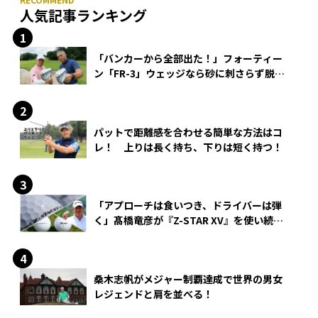
人気記事ランキング
「バンカーから全部出た！」フォーティー
ン「FR-3」ウェッジなら砂に刺さらず脱出
できる？
パットで距離感を合わせる簡単な方法はコ
レ！ 上りは長く持ち、下りは短く持つ！
「アプローチは食いつき、ドライバーは弾
く」髙橋竜彦が『Z-STAR XV』を使い続け
る理由
桑木志帆がメジャー制覇達成で世界の男女
レジェンドと肩を並べる！