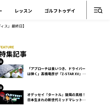
ー
レッスン
ゴルフトゥデイ
ディス」最終日】
特集記事
「アプローチは食いつき、ドライバー
は弾く」髙橋竜彦が『Z-STAR XV』を
使い続ける理由
オデッセイ『タートル』旋風の真相！
日本生まれの新世代ミッドマレットが
世界を席巻