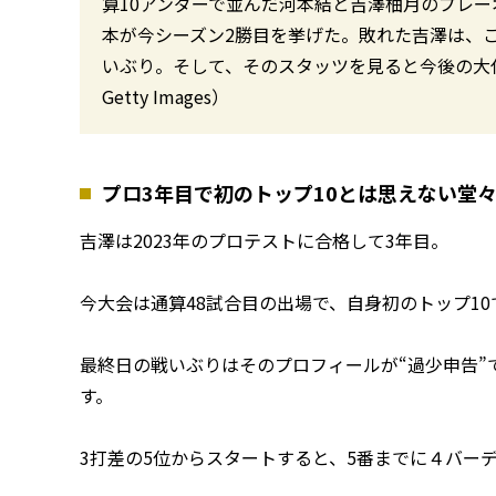
算10アンダーで並んだ河本結と吉澤柚月のプレ
本が今シーズン2勝目を挙げた。敗れた吉澤は、
いぶり。そして、そのスタッツを見ると今後の大
Getty Images）
プロ3年目で初のトップ10とは思えない堂
吉澤は2023年のプロテストに合格して3年目。
今大会は通算48試合目の出場で、自身初のトップ10
最終日の戦いぶりはそのプロフィールが“過少申告”
す。
3打差の5位からスタートすると、5番までに４バー