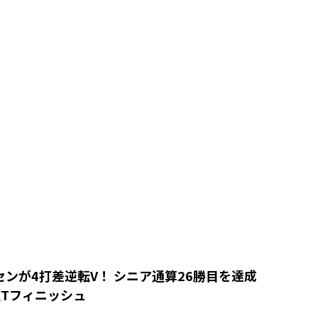
センが4打差逆転V！ シニア通算26勝目を達成
位Tフィニッシュ