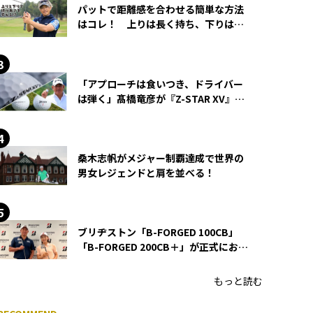
パットで距離感を合わせる簡単な方法
はコレ！ 上りは長く持ち、下りは短
く持つ！
「アプローチは食いつき、ドライバー
は弾く」髙橋竜彦が『Z-STAR XV』を
使い続ける理由
桑木志帆がメジャー制覇達成で世界の
男女レジェンドと肩を並べる！
ブリヂストン「B-FORGED 100CB」
「B-FORGED 200CB＋」が正式にお披
露目！ あのアイアンの正体がついに
明らかに！
もっと読む