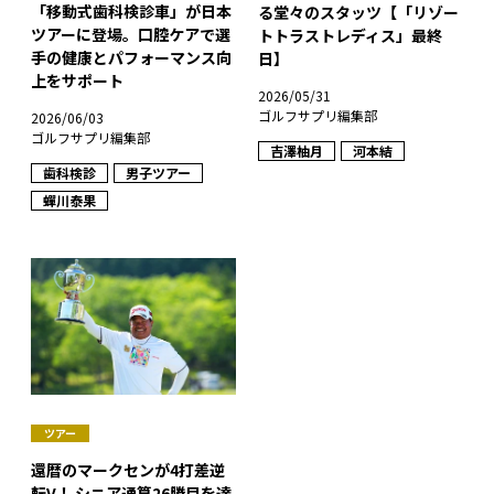
「移動式歯科検診車」が日本
る堂々のスタッツ【「リゾー
ツアーに登場。口腔ケアで選
トトラストレディス」最終
手の健康とパフォーマンス向
日】
上をサポート
2026/05/31
ゴルフサプリ編集部
2026/06/03
ゴルフサプリ編集部
吉澤柚月
河本結
歯科検診
男子ツアー
蟬川泰果
ツアー
還暦のマークセンが4打差逆
転V！ シニア通算26勝目を達