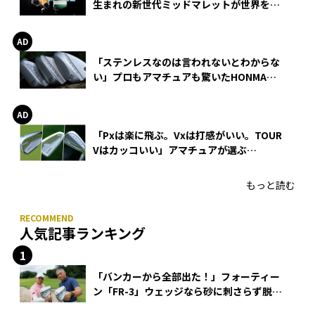
生まれの新世代ミッドマレットが世界を席
巻
「ステンレスなのは言われないとわからな
い」プロもアマチュアも驚いたHONMA
WEDGEの打感とスピン
「Pxは楽に飛ぶ。Vxは打感がいい。TOUR
Vはカッコいい」アマチュアが選ぶ
HONMA「T//WORLD アイアン」
もっと読む
人気記事ランキング
「バンカーから全部出た！」フォーティー
ン「FR-3」ウェッジなら砂に刺さらず脱出
できる？