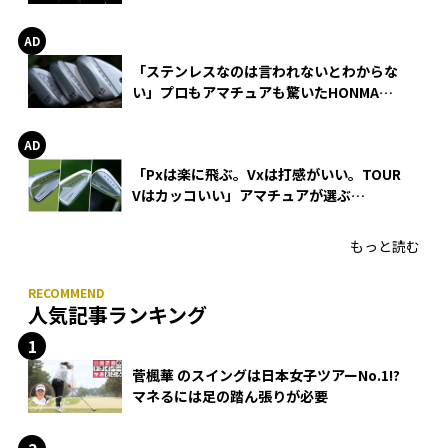
巻
「ステンレスなのは言われないとわからな
い」プロもアマチュアも驚いたHONMA
WEDGEの打感とスピン
「Pxは楽に飛ぶ。Vxは打感がいい。TOUR
Vはカッコいい」アマチュアが選ぶ
HONMA「T//WORLD アイアン」
もっと読む
人気記事ランキング
菅楓華 のスイングは日本女子ツアーNo.1!?
マネるには足の踏ん張りが必要