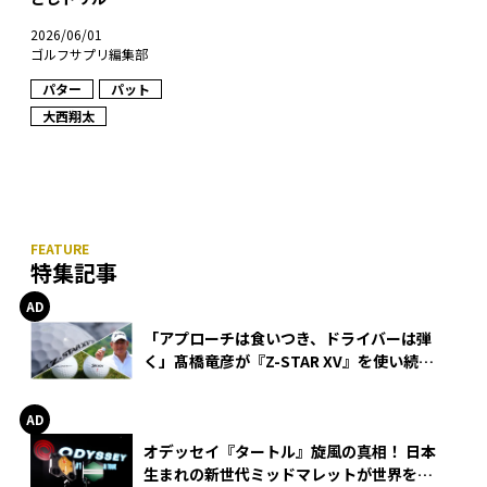
2026/06/01
ゴルフサプリ編集部
パター
パット
大西翔太
特集記事
「アプローチは食いつき、ドライバーは弾
く」髙橋竜彦が『Z-STAR XV』を使い続け
る理由
オデッセイ『タートル』旋風の真相！ 日本
生まれの新世代ミッドマレットが世界を席