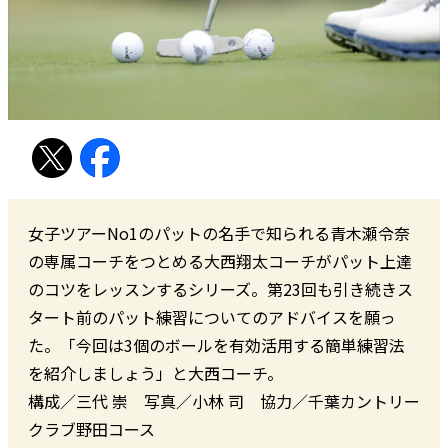
女子ツアーNo1のパットの名手で知られる青木瀬令奈
の専属コーチをつとめる大西翔太コーチがパット上達
のコツをレッスンするシリーズ。第23回も引き続きス
タート前のパット練習についてのアドバイスを願っ
た。「今回は3個のボールを有効活用する簡単練習法
を紹介しましょう」と大西コーチ。
構成／三代 崇 写真／小林 司 協力／千葉カントリー
クラブ野田コース