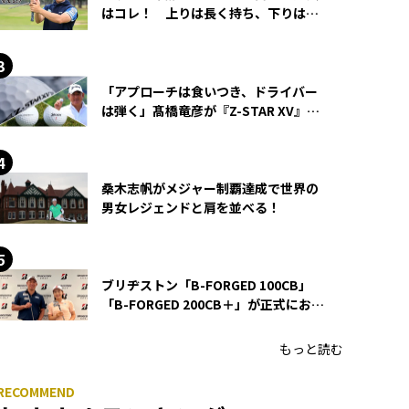
はコレ！ 上りは長く持ち、下りは短
く持つ！
「アプローチは食いつき、ドライバー
は弾く」髙橋竜彦が『Z-STAR XV』を
使い続ける理由
桑木志帆がメジャー制覇達成で世界の
男女レジェンドと肩を並べる！
ブリヂストン「B-FORGED 100CB」
「B-FORGED 200CB＋」が正式にお披
露目！ あのアイアンの正体がついに
明らかに！
もっと読む