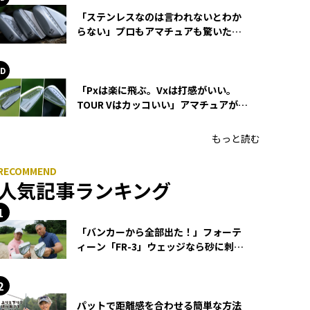
「ステンレスなのは言われないとわか
らない」プロもアマチュアも驚いた
HONMA WEDGEの打感とスピン
「Pxは楽に飛ぶ。Vxは打感がいい。
TOUR Vはカッコいい」アマチュアが選
ぶHONMA「T//WORLD アイアン」
もっと読む
人気記事ランキング
「バンカーから全部出た！」フォーテ
ィーン「FR-3」ウェッジなら砂に刺さ
らず脱出できる？
パットで距離感を合わせる簡単な方法