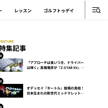
ー
レッスン
ゴルフトゥデイ
特集記事
「アプローチは食いつき、ドライバー
は弾く」髙橋竜彦が『Z-STAR XV』を
使い続ける理由
オデッセイ『タートル』旋風の真相！
日本生まれの新世代ミッドマレットが
世界を席巻