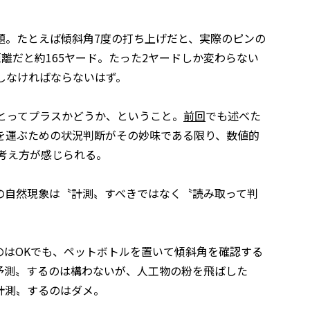
題。たとえば傾斜角7度の打ち上げだと、実際のピンの
離だと約165ヤード。たった2ヤードしか変わらない
しなければならないはず。
とってプラスかどうか、ということ。
前回
でも述べた
を運ぶための状況判断がその妙味である限り、数値的
考え方が感じられる。
の自然現象は〝計測〟すべきではなく〝読み取って判
のはOKでも、ペットボトルを置いて傾斜角を確認する
予測〟するのは構わないが、人工物の粉を飛ばした
計測〟するのはダメ。