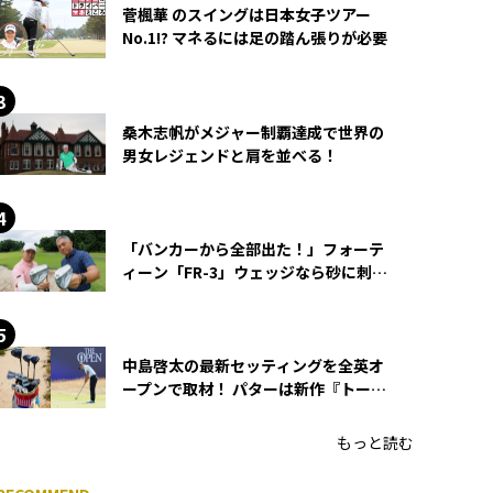
菅楓華 のスイングは日本女子ツアー
No.1!? マネるには足の踏ん張りが必要
桑木志帆がメジャー制覇達成で世界の
男女レジェンドと肩を並べる！
「バンカーから全部出た！」フォーテ
ィーン「FR-3」ウェッジなら砂に刺さ
らず脱出できる？
中島啓太の最新セッティングを全英オ
ープンで取材！ パターは新作『トーチ
ド』を投入
もっと読む