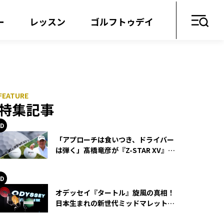
ー
レッスン
ゴルフトゥデイ
特集記事
「アプローチは食いつき、ドライバー
は弾く」髙橋竜彦が『Z-STAR XV』を
使い続ける理由
オデッセイ『タートル』旋風の真相！
日本生まれの新世代ミッドマレットが
世界を席巻