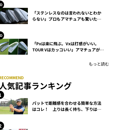
「ステンレスなのは言われないとわか
らない」プロもアマチュアも驚いた
HONMA WEDGEの打感とスピン
「Pxは楽に飛ぶ。Vxは打感がいい。
TOUR Vはカッコいい」アマチュアが選
ぶHONMA「T//WORLD アイアン」
もっと読む
人気記事ランキング
パットで距離感を合わせる簡単な方法
はコレ！ 上りは長く持ち、下りは短
く持つ！