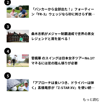
「バンカーから全部出た！」フォーティー
ン「FR-3」ウェッジなら砂に刺さらず脱出
できる？
桑木志帆がメジャー制覇達成で世界の男女
レジェンドと肩を並べる！
菅楓華 のスイングは日本女子ツアーNo.1!?
マネるには足の踏ん張りが必要
「アプローチは食いつき、ドライバーは弾
く」髙橋竜彦が『Z-STAR XV』を使い続け
る理由
もっと読む