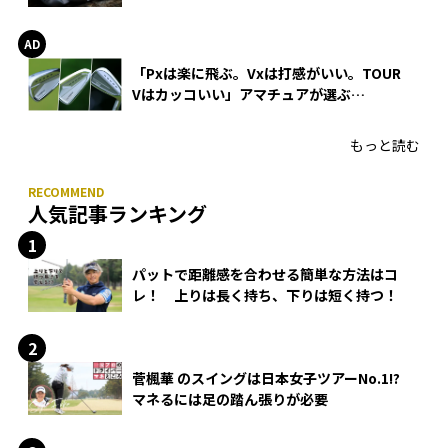
WEDGEの打感とスピン
「Pxは楽に飛ぶ。Vxは打感がいい。TOUR
Vはカッコいい」アマチュアが選ぶ
HONMA「T//WORLD アイアン」
もっと読む
人気記事ランキング
パットで距離感を合わせる簡単な方法はコ
レ！ 上りは長く持ち、下りは短く持つ！
菅楓華 のスイングは日本女子ツアーNo.1!?
マネるには足の踏ん張りが必要