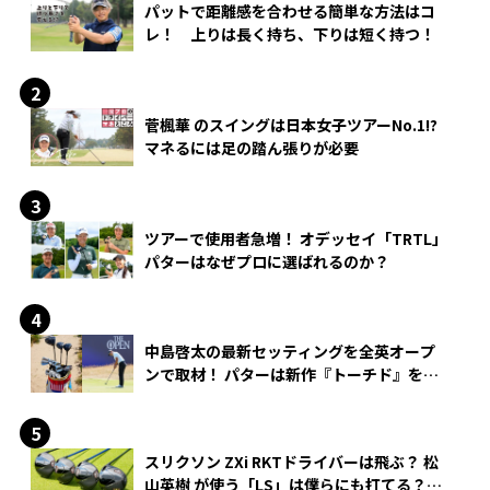
パットで距離感を合わせる簡単な方法はコ
レ！ 上りは長く持ち、下りは短く持つ！
菅楓華 のスイングは日本女子ツアーNo.1!?
マネるには足の踏ん張りが必要
ツアーで使用者急増！ オデッセイ「TRTL」
パターはなぜプロに選ばれるのか？
中島啓太の最新セッティングを全英オープ
ンで取材！ パターは新作『トーチド』を投
入
スリクソン ZXi RKTドライバーは飛ぶ？ 松
山英樹 が使う「LS」は僕らにも打てる？