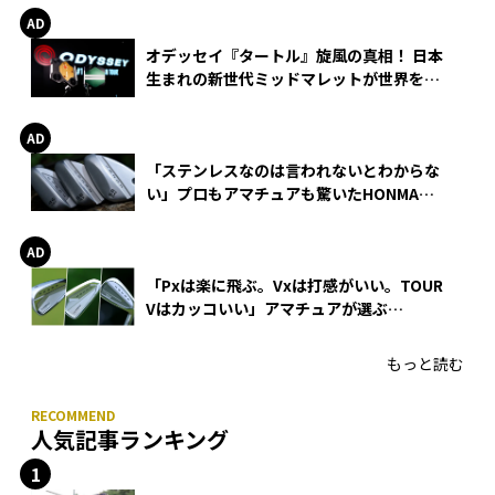
オデッセイ『タートル』旋風の真相！ 日本
生まれの新世代ミッドマレットが世界を席
巻
「ステンレスなのは言われないとわからな
い」プロもアマチュアも驚いたHONMA
WEDGEの打感とスピン
「Pxは楽に飛ぶ。Vxは打感がいい。TOUR
Vはカッコいい」アマチュアが選ぶ
HONMA「T//WORLD アイアン」
もっと読む
人気記事ランキング