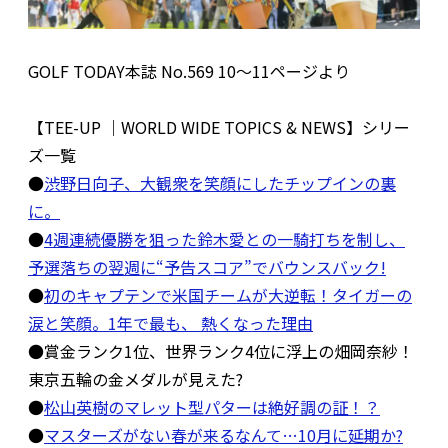
GOLF TODAY本誌 No.569 10〜11ページより
【TEE-UP ｜WORLD WIDE TOPICS & NEWS】シリー
ズ一覧
●
渋野日向子、大観衆を笑顔にしたチップインの裏
に。
●
4週連続優勝を狙った鈴木愛との一騎打ちを制し、
予選落ちの翌週に“予告スコア”でバウンスバック!
●
初のキャプテンで米国チームが大逆転！タイガーの
涙と笑顔。1年で最も、 熱くなった理由
●賞金ランク1位、世界ランク4位に浮上の畑岡奈紗！
東京五輪の金メダルが見えた?
●
松山英樹のマレット型パターは絶好調の証！？
●
マスターズがない春が来るなんて…10月に延期か?