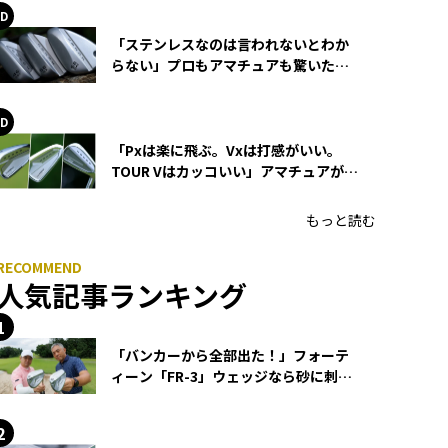
「ステンレスなのは言われないとわか
らない」プロもアマチュアも驚いた
HONMA WEDGEの打感とスピン
「Pxは楽に飛ぶ。Vxは打感がいい。
TOUR Vはカッコいい」アマチュアが選
ぶHONMA「T//WORLD アイアン」
もっと読む
人気記事ランキング
「バンカーから全部出た！」フォーテ
ィーン「FR-3」ウェッジなら砂に刺さ
らず脱出できる？