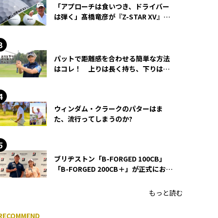
「アプローチは食いつき、ドライバー
は弾く」髙橋竜彦が『Z-STAR XV』を
使い続ける理由
パットで距離感を合わせる簡単な方法
はコレ！ 上りは長く持ち、下りは短
く持つ！
ウィンダム・クラークのパターはま
た、流行ってしまうのか?
ブリヂストン「B-FORGED 100CB」
「B-FORGED 200CB＋」が正式にお披
露目！ あのアイアンの正体がついに
明らかに！
もっと読む