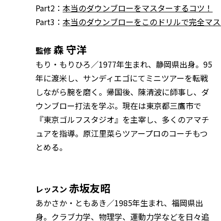
Part2：
本当のダウンブローをマスターするコツ！
Part3：
本当のダウンブローをこのドリルで完全マス
森 守洋
監修
もり・もりひろ／1977年生まれ、静岡県出身。95
年に渡米し、サンディエゴにてミニツアーを転戦
しながら腕を磨く。帰国後、陳清波に師事し、ダ
ウンブロー打法を学ぶ。現在は東京都三鷹市で
『東京ゴルフスタジオ』を主宰し、多くのアマチ
ュアを指導。原江里菜らツアープロのコーチもつ
とめる。
赤坂友昭
レッスン
あかさか・ともあき／1985年生まれ、福岡県出
身。クラブ力学、物理学、運動力学などを日々追