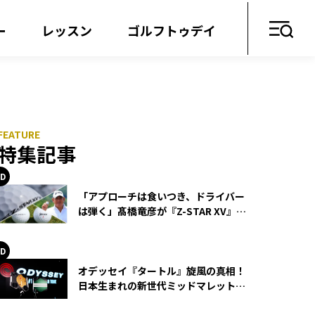
ー
レッスン
ゴルフトゥデイ
特集記事
「アプローチは食いつき、ドライバー
は弾く」髙橋竜彦が『Z-STAR XV』を
使い続ける理由
オデッセイ『タートル』旋風の真相！
日本生まれの新世代ミッドマレットが
世界を席巻