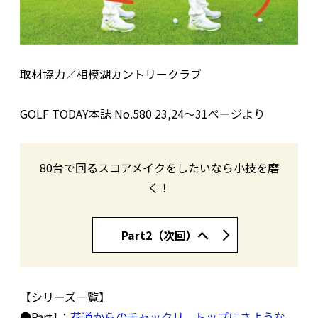
取材協力／相模湖カントリークラブ
GOLF TODAY本誌 No.580 23,24〜31ページより
80台で回るスコアメイクをしたいなら小技を磨
く！
Part2（次回）へ
【シリーズ一覧】
●Part1：
花道からのチャックリ、トップにさような