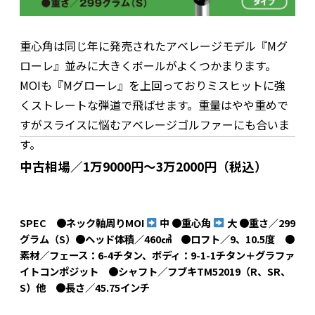
重心角は同じ年に発売されたアベレージモデル『Mグ
ローレ』並みに大きくボールがよくつかまります。
MOIも『Mグローレ』を上回っておりミスヒットに強
くストレートな弾道で飛ばせます。重量はやや重めで
すがスライスに悩むアベレージゴルファーにも合いま
す。
中古相場／1万9000円～3万2000円（税込）
SPEC ●ネック軸周りMOI
中 ●重心角
大 ●重さ／299
グラム（S）●ヘッド体積／460㎤ ●ロフト／9、10.5度 ●
素材／フェース：6-4チタン、ボディ：9-1-1チタン＋グラファ
イトコンポジット ●シャフト／フブキTM52019（R、SR、
S）他 ●長さ／45.75インチ