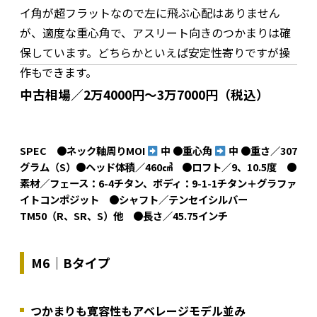
イ角が超フラットなので左に飛ぶ心配はありません
が、適度な重心角で、アスリート向きのつかまりは確
保しています。どちらかといえば安定性寄りですが操
作もできます。
中古相場／2万4000円～3万7000円（税込）
SPEC ●ネック軸周りMOI
中 ●重心角
中 ●重さ／307
グラム（S）●ヘッド体積／460㎤ ●ロフト／9、10.5度 ●
素材／フェース：6-4チタン、ボディ：9-1-1チタン＋グラファ
イトコンポジット ●シャフト／テンセイシルバー
TM50（R、SR、S）他 ●長さ／45.75インチ
M6｜Bタイプ
つかまりも寛容性もアベレージモデル並み