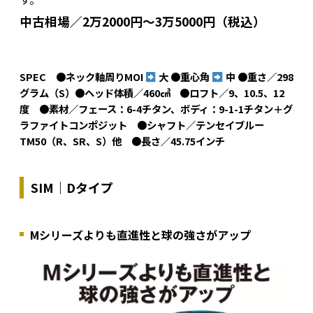
中古相場／2万2000円～3万5000円（税込）
SPEC ●ネック軸周りMOI
大 ●重心角
中 ●重さ／298
グラム（S）●ヘッド体積／460㎤ ●ロフト／9、10.5、12
度 ●素材／フェース：6-4チタン、ボディ：9-1-1チタン＋グ
ラファイトコンポジット ●シャフト／テンセイブルー
TM50（R、SR、S）他 ●長さ／45.75インチ
SIM｜Dタイプ
Mシリーズよりも直進性と球の強さがアップ