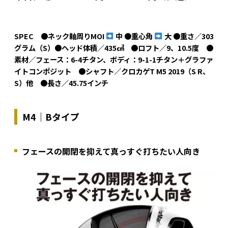
SPEC ●ネック軸周りMOI
中 ●重心角
大 ●重さ／303
グラム（S）●ヘッド体積／435㎤ ●ロフト／9、10.5度 ●
素材／フェース：6-4チタン、ボディ：9-1-1チタン＋グラファ
イトコンポジット ●シャフト／クロカゲT M5 2019（S R、
S）他 ●長さ／45.75インチ
M4｜Bタイプ
フェースの開閉を抑えて真っすぐ打ちたい人向き