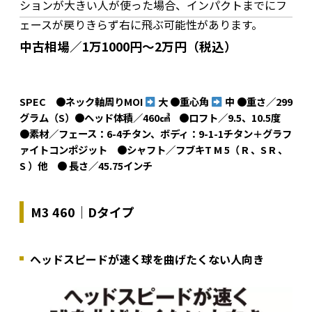
ションが大きい人が使った場合、インパクトまでにフ
ェースが戻りきらず右に飛ぶ可能性があります。
中古相場／1万1000円～2万円（税込）
SPEC ●ネック軸周りMOI
大 ●重心角
中 ●重さ／299
グラム（S）●ヘッド体積／460㎤ ●ロフト／9.5、10.5度
●素材／フェース：6-4チタン、ボディ：9-1-1チタン＋グラフ
ァイトコンポジット ●シャフト／フブキT M 5（ R 、S R 、
S ）他 ● 長さ／45.75インチ
M3 460｜Dタイプ
ヘッドスピードが速く球を曲げたくない人向き