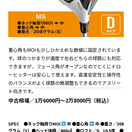
重心角もMOIも少しひかえめな数値に設定されていま
す。球のつかまりが適度で左右どちらの球筋にも対応
できますが、フェース角がオープンなのでとくにドロ
ーヒッターは安心して使えます。直進安定性と操作性
のバランスがよく球筋の微調整もできるのでアスリー
ト向きです。
中古相場／1万6000円～2万8000円（税込）
SPEC ●ネック軸周りMOI
中 ●重心角
中 ●重さ／308
グラム（S）●ヘッド体積／460㎤ ●ロフト／9、10.5度 ●