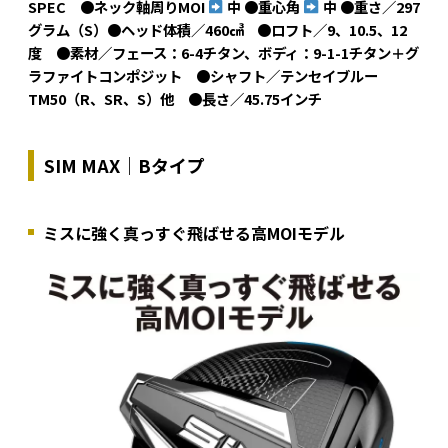
SPEC ●ネック軸周りMOI
中 ●重心角
中 ●重さ／297
グラム（S）●ヘッド体積／460㎤ ●ロフト／9、10.5、12
度 ●素材／フェース：6-4チタン、ボディ：9-1-1チタン＋グ
ラファイトコンポジット ●シャフト／テンセイブルー
TM50（R、SR、S）他 ●長さ／45.75インチ
SIM MAX｜Bタイプ
ミスに強く真っすぐ飛ばせる高MOIモデル