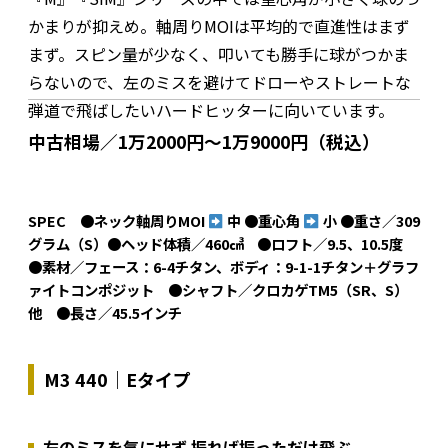
かまりが抑えめ。軸周りMOIは平均的で直進性はまず
まず。スピン量が少なく、叩いても勝手に球がつかま
らないので、左のミスを避けてドローやストレートな
弾道で飛ばしたいハードヒッターに向いています。
中古相場／1万2000円～1万9000円（税込）
SPEC ●ネック軸周りMOI
中 ●重心角
小 ●重さ／309
グラム（S）●ヘッド体積／460㎤ ●ロフト／9.5、10.5度
●素材／フェース：6-4チタン、ボディ：9-1-1チタン＋グラフ
ァイトコンポジット ●シャフト／クロカゲTM5（SR、S）
他 ●長さ／45.5インチ
M3 440｜Eタイプ
左のミスを気にせず 振れば振っただけ飛ぶ