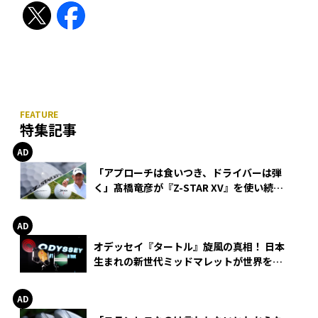
特集記事
「アプローチは食いつき、ドライバーは弾
く」髙橋竜彦が『Z-STAR XV』を使い続け
る理由
オデッセイ『タートル』旋風の真相！ 日本
生まれの新世代ミッドマレットが世界を席
巻