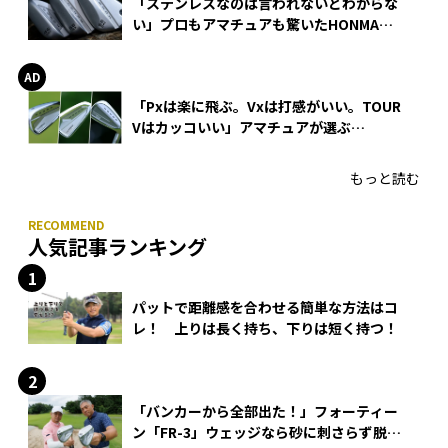
「ステンレスなのは言われないとわからな
い」プロもアマチュアも驚いたHONMA
WEDGEの打感とスピン
「Pxは楽に飛ぶ。Vxは打感がいい。TOUR
Vはカッコいい」アマチュアが選ぶ
HONMA「T//WORLD アイアン」
もっと読む
人気記事ランキング
パットで距離感を合わせる簡単な方法はコ
レ！ 上りは長く持ち、下りは短く持つ！
「バンカーから全部出た！」フォーティー
ン「FR-3」ウェッジなら砂に刺さらず脱出