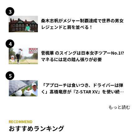
できる？
桑木志帆がメジャー制覇達成で世界の男女
レジェンドと肩を並べる！
菅楓華 のスイングは日本女子ツアーNo.1!?
マネるには足の踏ん張りが必要
「アプローチは食いつき、ドライバーは弾
く」髙橋竜彦が『Z-STAR XV』を使い続け
る理由
もっと読む
おすすめランキング