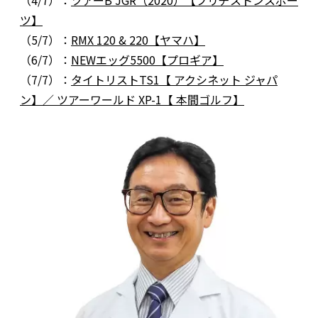
ツ】
（5/7）：
RMX 120 & 220【ヤマハ】
（6/7）：
NEWエッグ5500【プロギア】
（7/7）：
タイトリストTS1【 アクシネット ジャパ
ン】／ ツアーワールド XP-1【 本間ゴルフ】