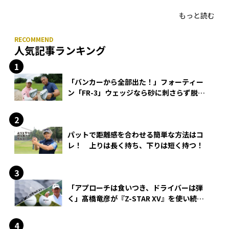
HONMA「T//WORLD アイアン」
もっと読む
人気記事ランキング
「バンカーから全部出た！」フォーティー
ン「FR-3」ウェッジなら砂に刺さらず脱出
できる？
パットで距離感を合わせる簡単な方法はコ
レ！ 上りは長く持ち、下りは短く持つ！
「アプローチは食いつき、ドライバーは弾
く」髙橋竜彦が『Z-STAR XV』を使い続け
る理由