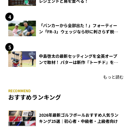
レジェンドと肩を並べる！
「バンカーから全部出た！」フォーティー
ン「FR-3」ウェッジなら砂に刺さらず脱出
できる？
中島啓太の最新セッティングを全英オープ
ンで取材！ パターは新作『トーチド』を投
入
もっと読む
おすすめランキング
2026年最新ゴルフボールおすすめ人気ラン
キング25選｜初心者・中級者・上級者向け