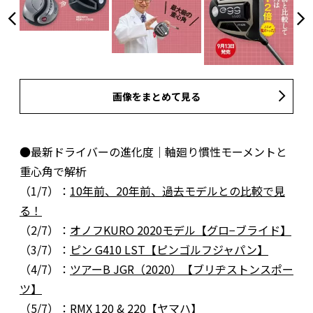
画像をまとめて見る
●最新ドライバーの進化度｜軸廻り慣性モーメントと
重心角で解析
（1/7）：
10年前、20年前、過去モデルとの比較で見
る！
（2/7）：
オノフKURO 2020モデル【グロ−ブライド】
（3/7）：
ピン G410 LST【ピンゴルフジャパン】
（4/7）：
ツアーB JGR（2020）【ブリヂストンスポー
ツ】
（5/7）：
RMX 120 & 220【ヤマハ】