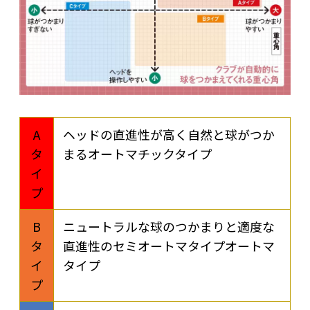
A
ヘッドの直進性が高く自然と球がつか
タ
まるオートマチックタイプ
イ
プ
B
ニュートラルな球のつかまりと適度な
タ
直進性のセミオートマタイプオートマ
イ
タイプ
プ