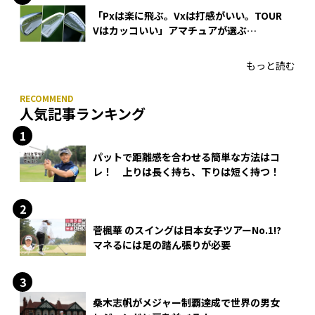
「Pxは楽に飛ぶ。Vxは打感がいい。TOUR
Vはカッコいい」アマチュアが選ぶ
HONMA「T//WORLD アイアン」
もっと読む
人気記事ランキング
パットで距離感を合わせる簡単な方法はコ
レ！ 上りは長く持ち、下りは短く持つ！
菅楓華 のスイングは日本女子ツアーNo.1!?
マネるには足の踏ん張りが必要
桑木志帆がメジャー制覇達成で世界の男女