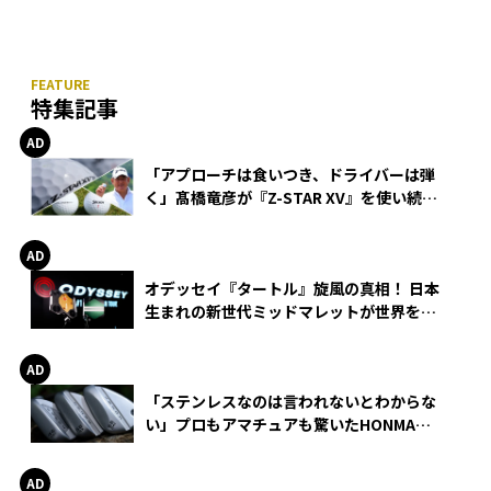
特集記事
「アプローチは食いつき、ドライバーは弾
く」髙橋竜彦が『Z-STAR XV』を使い続け
る理由
オデッセイ『タートル』旋風の真相！ 日本
生まれの新世代ミッドマレットが世界を席
巻
「ステンレスなのは言われないとわからな
い」プロもアマチュアも驚いたHONMA
WEDGEの打感とスピン