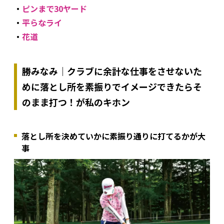
・
ピンまで30ヤード
・
平らなライ
・
花道
勝みなみ｜クラブに余計な仕事をさせないた
めに落とし所を素振りでイメージできたらそ
のまま打つ！が私のキホン
落とし所を決めていかに素振り通りに打てるかが大
事