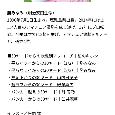
勝みなみ
（明治安田生命）
1998年7月1日生まれ。鹿児島県出身。2014年には史
上4人目のアマチュア優勝を成し遂げ、17年にプロ転
向。今季はすでに2勝を挙げ、アマチュア優勝を加える
と、通算4勝。
■
30ヤードからの状況別アプローチ｜私のキホン
・
平らなライからの30ヤード（1/2）｜勝みなみ
・
平らなライからの30ヤード（2/2）｜勝みなみ
・
左足下がりの30ヤード｜山内日菜子
・
超ラフからの30ヤード｜野澤真央
・
バンカー越えの30ヤード｜丹 萌乃
・
バンカーからの30ヤード｜臼井麗華
イラスト／庄司 猛