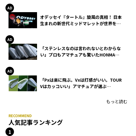
オデッセイ『タートル』旋風の真相！ 日本
生まれの新世代ミッドマレットが世界を席
巻
「ステンレスなのは言われないとわからな
い」プロもアマチュアも驚いたHONMA
WEDGEの打感とスピン
「Pxは楽に飛ぶ。Vxは打感がいい。TOUR
Vはカッコいい」アマチュアが選ぶ
HONMA「T//WORLD アイアン」
もっと読む
人気記事ランキング