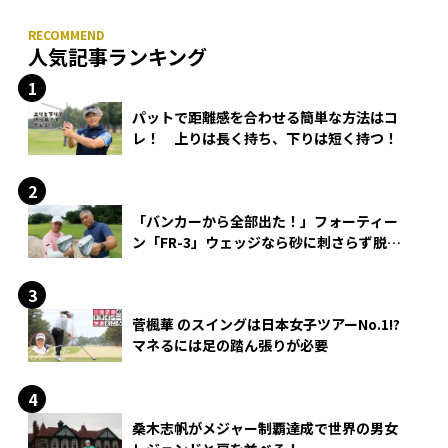
人気記事ランキング
パットで距離感を合わせる簡単な方法はコ
レ！ 上りは長く持ち、下りは短く持つ！
「バンカーから全部出た！」フォーティー
ン「FR-3」ウェッジなら砂に刺さらず脱出
できる？
菅楓華 のスイングは日本女子ツアーNo.1!?
マネるには足の踏ん張りが必要
桑木志帆がメジャー制覇達成で世界の男女