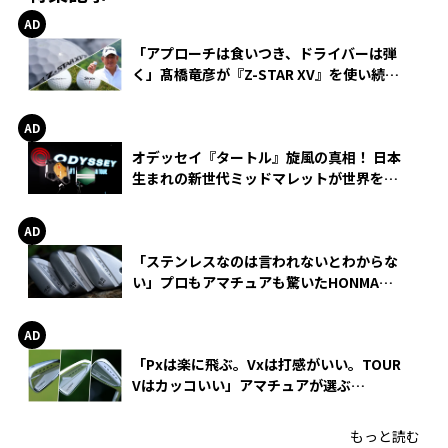
「アプローチは食いつき、ドライバーは弾
く」髙橋竜彦が『Z-STAR XV』を使い続け
る理由
オデッセイ『タートル』旋風の真相！ 日本
生まれの新世代ミッドマレットが世界を席
巻
「ステンレスなのは言われないとわからな
い」プロもアマチュアも驚いたHONMA
WEDGEの打感とスピン
「Pxは楽に飛ぶ。Vxは打感がいい。TOUR
Vはカッコいい」アマチュアが選ぶ
HONMA「T//WORLD アイアン」
もっと読む