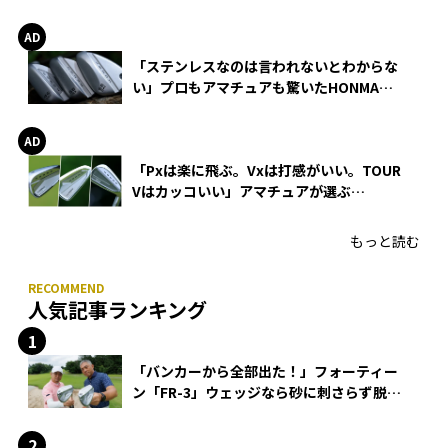
巻
「ステンレスなのは言われないとわからな
い」プロもアマチュアも驚いたHONMA
WEDGEの打感とスピン
「Pxは楽に飛ぶ。Vxは打感がいい。TOUR
Vはカッコいい」アマチュアが選ぶ
HONMA「T//WORLD アイアン」
もっと読む
人気記事ランキング
「バンカーから全部出た！」フォーティー
ン「FR-3」ウェッジなら砂に刺さらず脱出
できる？