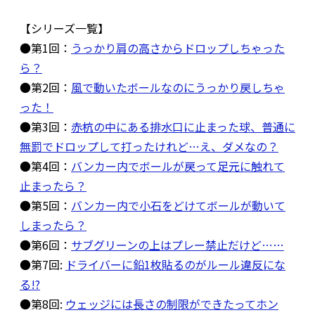
【シリーズ一覧】
●第1回：
うっかり肩の高さからドロップしちゃった
ら？
●第2回：
風で動いたボールなのにうっかり戻しちゃ
った！
●第3回：
赤杭の中にある排水口に止まった球、普通に
無罰でドロップして打ったけれど…え、ダメなの？
●第4回：
バンカー内でボールが戻って足元に触れて
止まったら？
●第5回：
バンカー内で小石をどけてボールが動いて
しまったら？
●第6回：
サブグリーンの上はプレー禁止だけど……
●第7回:
ドライバーに鉛1枚貼るのがルール違反にな
る!?
●第8回:
ウェッジには長さの制限ができたってホン