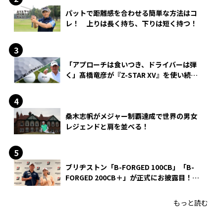
パットで距離感を合わせる簡単な方法はコ
レ！ 上りは長く持ち、下りは短く持つ！
「アプローチは食いつき、ドライバーは弾
く」髙橋竜彦が『Z-STAR XV』を使い続け
る理由
桑木志帆がメジャー制覇達成で世界の男女
レジェンドと肩を並べる！
ブリヂストン「B-FORGED 100CB」「B-
FORGED 200CB＋」が正式にお披露目！
あのアイアンの正体がついに明らかに！
もっと読む