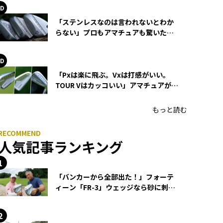
「ステンレスなのは言われないとわか
らない」プロもアマチュアも驚いた
HONMA WEDGEの打感とスピン
「Pxは楽に飛ぶ。Vxは打感がいい。
TOUR Vはカッコいい」アマチュアが選
ぶHONMA「T//WORLD アイアン」
もっと読む
人気記事ランキング
「バンカーから全部出た！」フォーテ
ィーン「FR-3」ウェッジなら砂に刺さ
らず脱出できる？