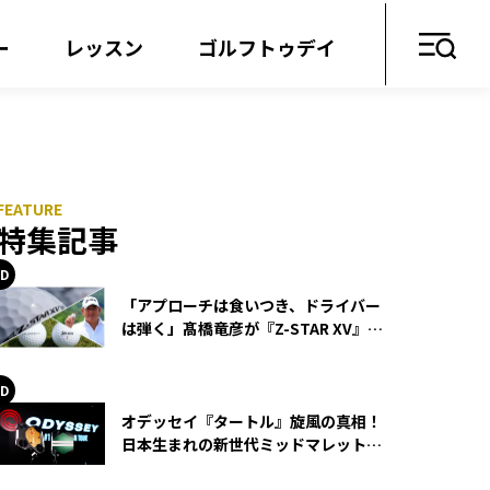
ー
レッスン
ゴルフトゥデイ
特集記事
「アプローチは食いつき、ドライバー
は弾く」髙橋竜彦が『Z-STAR XV』を
使い続ける理由
オデッセイ『タートル』旋風の真相！
日本生まれの新世代ミッドマレットが
世界を席巻