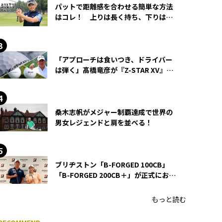
パットで距離感を合わせる簡単な方法
はコレ！ 上りは長く持ち、下りは短
く持つ！
「アプローチは食いつき、ドライバー
は弾く」髙橋竜彦が『Z-STAR XV』を
使い続ける理由
桑木志帆がメジャー制覇達成で世界の
男女レジェンドと肩を並べる！
ブリヂストン「B-FORGED 100CB」
「B-FORGED 200CB＋」が正式にお披
露目！ あのアイアンの正体がついに
明らかに！
もっと読む