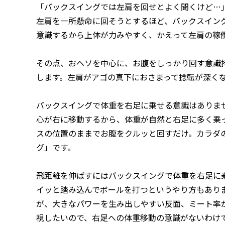
「バックスイングでは左肩を回せとよく聞くけど…
左肩を一所懸命に回そうとするほど、バックスイン
意識するから上体が力みやすく、かえって左肩の稼
その点、おヘソを中心に、お腹をしっかり回す意識
します。左肩がアゴの真下におさまって捻転が深く
バックスイングで体重を右足に乗せる意識はありま
心が右に移動するから、体重が自然と右足に多く乗
スの位置のままでお腹をクルッと回すだけ。カラダ
グ」です。
飛距離を伸ばすにはバックスイングで体重を右足に
イッと踏み込んでボールを打つというやり方もあり
が、大きなパワーを生み出しやすい反面、ミート率
視したいので、右足への体重移動の意識がないわけ