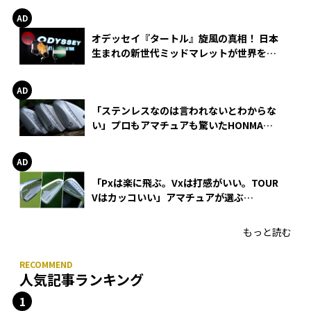
オデッセイ『タートル』旋風の真相！ 日本
生まれの新世代ミッドマレットが世界を席
巻
「ステンレスなのは言われないとわからな
い」プロもアマチュアも驚いたHONMA
WEDGEの打感とスピン
「Pxは楽に飛ぶ。Vxは打感がいい。TOUR
Vはカッコいい」アマチュアが選ぶ
HONMA「T//WORLD アイアン」
もっと読む
人気記事ランキング