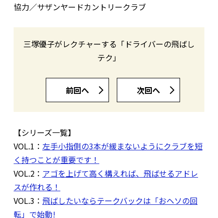
協力／サザンヤードカントリークラブ
三塚優子がレクチャーする「ドライバーの飛ばし
テク」
前回へ
次回へ
【シリーズ一覧】
VOL.1：
左手小指側の3本が緩まないようにクラブを短
く持つことが重要です！
VOL.2：
アゴを上げて高く構えれば、飛ばせるアドレ
スが作れる！
VOL.3：
飛ばしたいならテークバックは「おヘソの回
転」で始動!