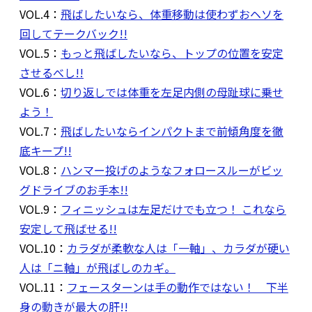
VOL.4：
飛ばしたいなら、体重移動は使わずおヘソを
回してテークバック!!
VOL.5：
もっと飛ばしたいなら、トップの位置を安定
させるべし!!
VOL.6：
切り返しでは体重を左足内側の母趾球に乗せ
よう！
VOL.7：
飛ばしたいならインパクトまで前傾角度を徹
底キープ!!
VOL.8：
ハンマー投げのようなフォロースルーがビッ
グドライブのお手本!!
VOL.9：
フィニッシュは左足だけでも立つ！ これなら
安定して飛ばせる!!
VOL.10：
カラダが柔軟な人は「一軸」、カラダが硬い
人は「ニ軸」が飛ばしのカギ。
VOL.11：
フェースターンは手の動作ではない！ 下半
身の動きが最大の肝!!