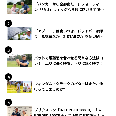
「バンカーから全部出た！」フォーティー
ン「FR-3」ウェッジなら砂に刺さらず脱出
できる？
「アプローチは食いつき、ドライバーは弾
く」髙橋竜彦が『Z-STAR XV』を使い続け
る理由
パットで距離感を合わせる簡単な方法はコ
レ！ 上りは長く持ち、下りは短く持つ！
ウィンダム・クラークのパターはまた、流
行ってしまうのか?
ブリヂストン「B-FORGED 100CB」「B-
FORGED 200CB＋」が正式にお披露目！