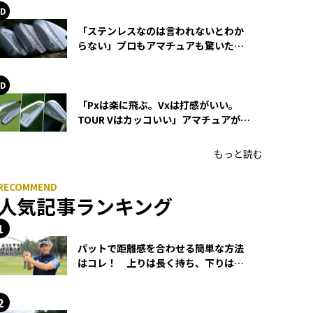
「ステンレスなのは言われないとわか
らない」プロもアマチュアも驚いた
HONMA WEDGEの打感とスピン
「Pxは楽に飛ぶ。Vxは打感がいい。
TOUR Vはカッコいい」アマチュアが選
ぶHONMA「T//WORLD アイアン」
もっと読む
人気記事ランキング
パットで距離感を合わせる簡単な方法
はコレ！ 上りは長く持ち、下りは短
く持つ！