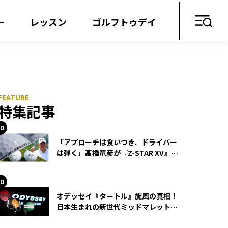
ー
レッスン
ゴルフトゥデイ
特集記事
「アプローチは食いつき、ドライバー
は弾く」髙橋竜彦が『Z-STAR XV』を
使い続ける理由
オデッセイ『タートル』旋風の真相！
日本生まれの新世代ミッドマレットが
世界を席巻