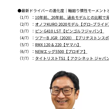
●最新ドライバーの進化度｜軸廻り慣性モーメント
（1/7）：
10年前、20年前、過去モデルとの比較で
（2/7）：
オノフKURO 2020モデル【グロ−ブライド
（3/7）：
ピン G410 LST【ピンゴルフジャパン】
（4/7）：
ツアーB JGR（2020）【ブリヂストンス
（5/7）：
RMX 120 & 220【ヤマハ】
（6/7）：
NEWエッグ5500【プロギア】
（7/7）：
タイトリストTS1【 アクシネット ジャパン