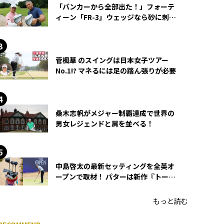
「バンカーから全部出た！」フォーテ
ィーン「FR-3」ウェッジなら砂に刺さ
らず脱出できる？
菅楓華 のスイングは日本女子ツアー
No.1!? マネるには足の踏ん張りが必要
桑木志帆がメジャー制覇達成で世界の
男女レジェンドと肩を並べる！
中島啓太の最新セッティングを全英オ
ープンで取材！ パターは新作『トーチ
ド』を投入
もっと読む