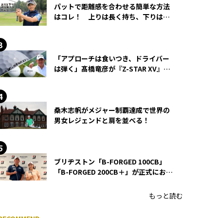
パットで距離感を合わせる簡単な方法
はコレ！ 上りは長く持ち、下りは短
く持つ！
「アプローチは食いつき、ドライバー
は弾く」髙橋竜彦が『Z-STAR XV』を
使い続ける理由
桑木志帆がメジャー制覇達成で世界の
男女レジェンドと肩を並べる！
ブリヂストン「B-FORGED 100CB」
「B-FORGED 200CB＋」が正式にお披
露目！ あのアイアンの正体がついに
明らかに！
もっと読む