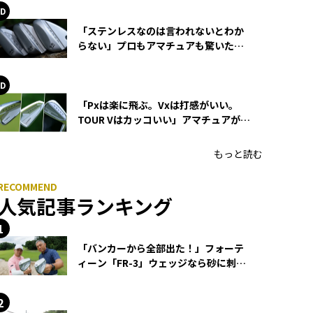
「ステンレスなのは言われないとわか
らない」プロもアマチュアも驚いた
HONMA WEDGEの打感とスピン
「Pxは楽に飛ぶ。Vxは打感がいい。
TOUR Vはカッコいい」アマチュアが選
ぶHONMA「T//WORLD アイアン」
もっと読む
人気記事ランキング
「バンカーから全部出た！」フォーテ
ィーン「FR-3」ウェッジなら砂に刺さ
らず脱出できる？