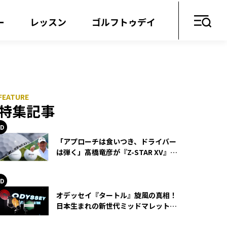
ー
レッスン
ゴルフトゥデイ
特集記事
「アプローチは食いつき、ドライバー
は弾く」髙橋竜彦が『Z-STAR XV』を
使い続ける理由
オデッセイ『タートル』旋風の真相！
日本生まれの新世代ミッドマレットが
世界を席巻