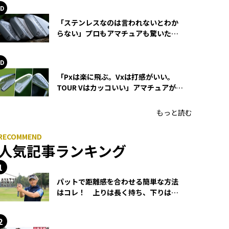
「ステンレスなのは言われないとわか
らない」プロもアマチュアも驚いた
HONMA WEDGEの打感とスピン
「Pxは楽に飛ぶ。Vxは打感がいい。
TOUR Vはカッコいい」アマチュアが選
ぶHONMA「T//WORLD アイアン」
もっと読む
人気記事ランキング
パットで距離感を合わせる簡単な方法
はコレ！ 上りは長く持ち、下りは短
く持つ！