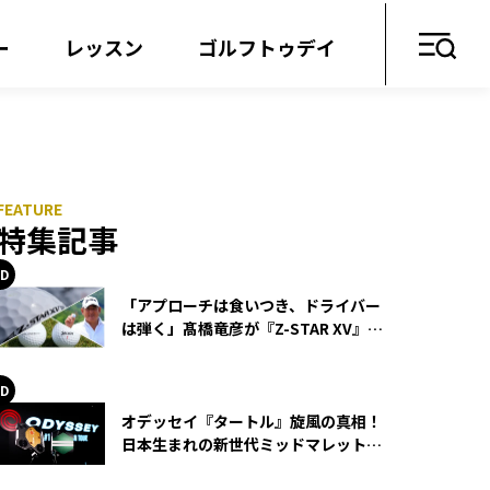
ー
レッスン
ゴルフトゥデイ
特集記事
「アプローチは食いつき、ドライバー
は弾く」髙橋竜彦が『Z-STAR XV』を
使い続ける理由
オデッセイ『タートル』旋風の真相！
日本生まれの新世代ミッドマレットが
世界を席巻