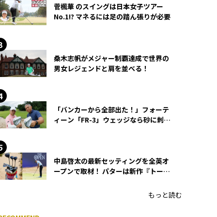
菅楓華 のスイングは日本女子ツアー
No.1!? マネるには足の踏ん張りが必要
桑木志帆がメジャー制覇達成で世界の
男女レジェンドと肩を並べる！
「バンカーから全部出た！」フォーテ
ィーン「FR-3」ウェッジなら砂に刺さ
らず脱出できる？
中島啓太の最新セッティングを全英オ
ープンで取材！ パターは新作『トーチ
ド』を投入
もっと読む