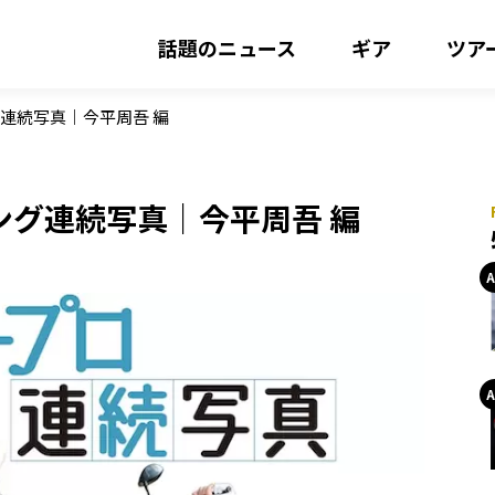
話題のニュース
ギア
ツア
連続写真｜今平周吾 編
ング連続写真｜今平周吾 編