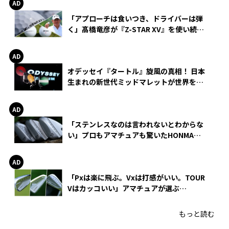
「アプローチは食いつき、ドライバーは弾
く」髙橋竜彦が『Z-STAR XV』を使い続け
る理由
オデッセイ『タートル』旋風の真相！ 日本
生まれの新世代ミッドマレットが世界を席
巻
「ステンレスなのは言われないとわからな
い」プロもアマチュアも驚いたHONMA
WEDGEの打感とスピン
「Pxは楽に飛ぶ。Vxは打感がいい。TOUR
Vはカッコいい」アマチュアが選ぶ
HONMA「T//WORLD アイアン」
もっと読む