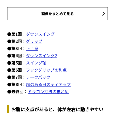
画像をまとめて見る
●第1回
：
ダウンスイング
●第2回
：
グリップ
●第3回
：
下半身
●第4回
：
ダウンスイング2
●第5回
：
スイング軸
●第6回
：
フックグリップの利点
●第7回
：
テークバック
●第8回
：
風のある日のティアップ
●最終回
：
ドラコン打法のまとめ
お腹に支点があると、体が左右に動きやすい