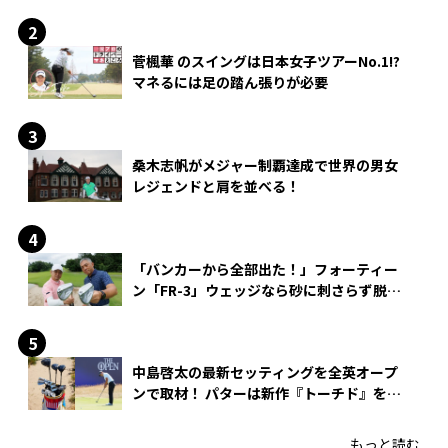
菅楓華 のスイングは日本女子ツアーNo.1!?
マネるには足の踏ん張りが必要
桑木志帆がメジャー制覇達成で世界の男女
レジェンドと肩を並べる！
「バンカーから全部出た！」フォーティー
ン「FR-3」ウェッジなら砂に刺さらず脱出
できる？
中島啓太の最新セッティングを全英オープ
ンで取材！ パターは新作『トーチド』を投
入
もっと読む