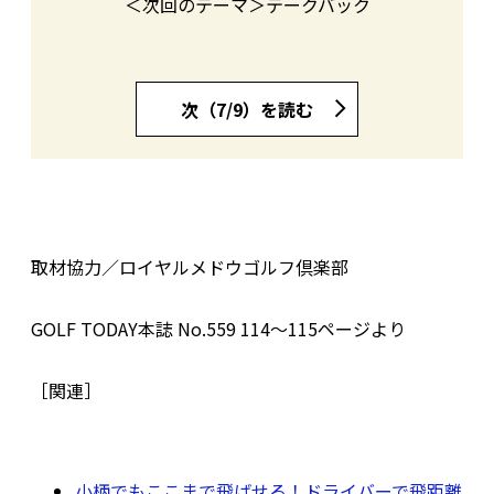
＜次回のテーマ＞テークバック
次（7/9）を読む
取材協力／ロイヤルメドウゴルフ倶楽部
GOLF TODAY本誌 No.559 114〜115ページより
［関連］
小柄でもここまで飛ばせる！ドライバーで飛距離