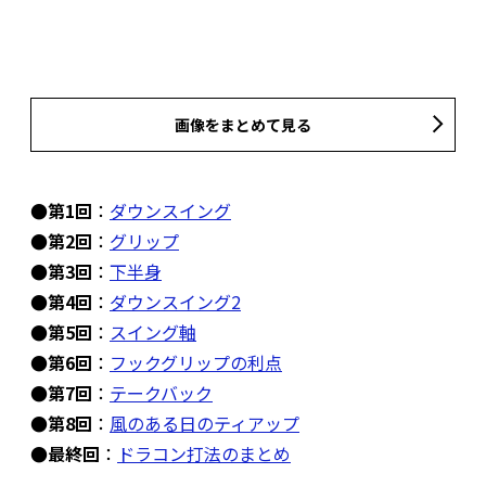
画像をまとめて見る
●第1回
：
ダウンスイング
●第2回
：
グリップ
●第3回
：
下半身
●第4回
：
ダウンスイング2
●第5回
：
スイング軸
●第6回
：
フックグリップの利点
●第7回
：
テークバック
●第8回
：
風のある日のティアップ
●最終回
：
ドラコン打法のまとめ