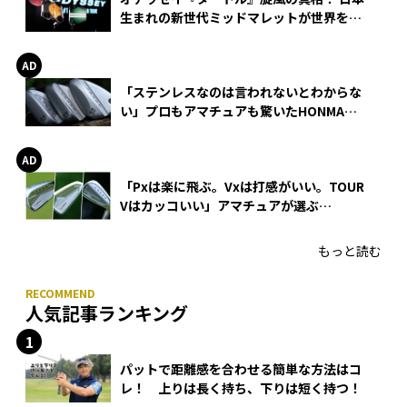
生まれの新世代ミッドマレットが世界を席
巻
「ステンレスなのは言われないとわからな
い」プロもアマチュアも驚いたHONMA
WEDGEの打感とスピン
「Pxは楽に飛ぶ。Vxは打感がいい。TOUR
Vはカッコいい」アマチュアが選ぶ
HONMA「T//WORLD アイアン」
もっと読む
人気記事ランキング
パットで距離感を合わせる簡単な方法はコ
レ！ 上りは長く持ち、下りは短く持つ！